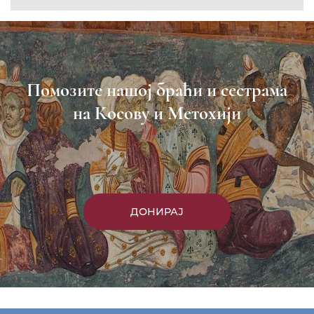
Помозите нашој браћи и сестрама
на Косову и Метохији
ДОНИРАЈ