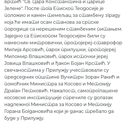
вртић "Св. Цара Константина и царице
Јелене". После тога Епископ Теодосије је
положио и камен темељац за стамбену зграду
која ће имати осам станова за српске
породице са нерешеним стамбеним питањем.
Заједно са Епископом Теодосијем били су
намесник-митровички, протојереј-ставрофор
Милија Арсовић, парох прилушки, протојереј
Миломир Влашковић, парох источки јереј
Јовица Влашковић и ђакон Бојан Крстић. У
свечаностима у Прилужју учествовали су
председник општине Вучитрн Зоран Ракић и
помоћник Министра за Косово и Метохију
Драган Петковић. Нажалост, самопроглашене
косовске институције спречиле су долазак
надлежног Министра за Косово и Метохију
Горана Богдановића који је данас требало да
буде у Прилужју.