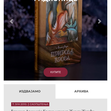
Prethodni
Slede
ИЗДВАЈАМО
АРХИВА
7. ЈУН 2010.
САОПШТЕЊА
Eпископ Атанасије: Кратак одговор Жељку Жугићу –