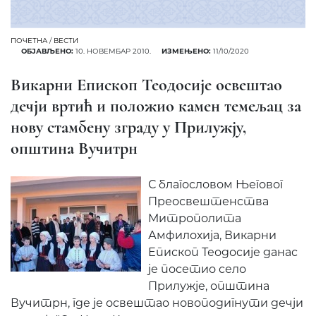
ПОЧЕТНА
/
ВЕСТИ
ОБЈАВЉЕНО:
10. НОВЕМБАР 2010.
ИЗМЕЊЕНО:
11/10/2020
Викарни Епископ Теодосије освештао
дечји вртић и положио камен темељац за
нову стамбену зграду у Прилужју,
општина Вучитрн
С благословом Његовог
Преосвештенства
Митрополита
Амфилохија, Викарни
Епископ Теодосије данас
је посетио село
Прилужје, општина
Вучитрн, где је освештао новоподигнути дечји