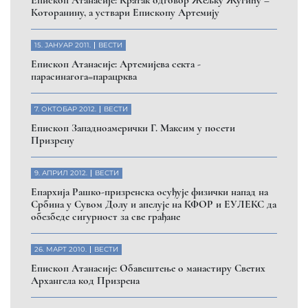
Которанину, а уствари Епископу Артемију
15. ЈАНУАР 2011.
ВЕСТИ
Eпископ Атанасије: Артемијева секта -
парасинагога=парацрква
7. ОКТОБАР 2012.
ВЕСТИ
Eпископ Западноамерички Г. Максим у посети
Призрену
9. АПРИЛ 2012.
ВЕСТИ
Eпархија Рашко-призренска осуђује физички напад на
Србина у Сувом Долу и апелује на КФОР и ЕУЛЕКС да
обезбеде сигурност за све грађане
26. МАРТ 2010.
ВЕСТИ
Eпископ Атанасије: Обавештење о манастиру Светих
Архангела код Призрена