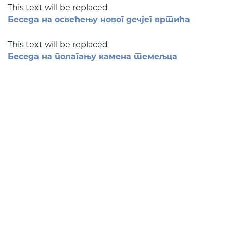
This text will be replaced
Беседа на освећењу новог дечјег вртића
This text will be replaced
Беседа на полагању камена темељца