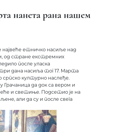
арта нанета рана нашем
се највеће етничко насиље над
, од стране екстремних
следило после уласка
 три дана насиља тог 17. Марта
 српско културно наслеђе.
у Грачаница да док са вером и
еће и светиње. Подсетио је на
ене, али да су и после свега