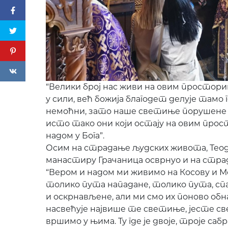
“Велики број нас живи на овим просторима
у сили, већ божија благодет делује тамо 
немоћни, зато наше светиње порушене 
исто тако они који остају на овим прос
надом у Бога”.
Осим на страдање људских живота, Теодо
манастиру Грачаница осврнуо и на стр
“Вером и надом ми живимо на Косову и 
толико пута нападане, толико пута, сп
и оскрнављене, али ми смо их поново об
насвећује највише те светиње, јесте св
вршимо у њима. Ту где је двоје, троје саб