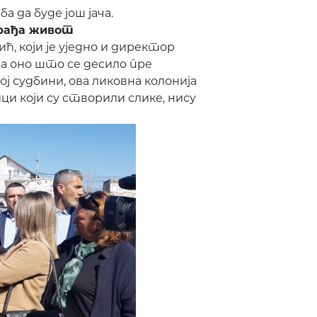
а да буде још јача.
 рађа живот
, који је уједно и директор
на оно што се десило пре
ј судбини, ова ликовна колонија
ци који су створили слике, нису