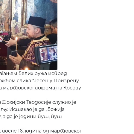
агањем белих ружа испред
жбом слика “Јесен у Призрену
а мартовског погрома на Косову
тохијски Теодосије служио је
у. Истакао је да „божија
 а да је једини пут, пут
после 16. година од мартовског