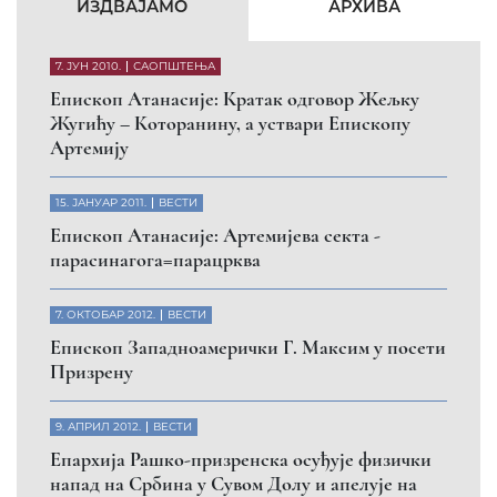
КФОР и ЕУЛЕКС да обезбеде сигурност за све
грађане
26. МАРТ 2010.
ВЕСТИ
Eпископ Атанасије: Обавештење о манастиру
Светих Архангела код Призрена