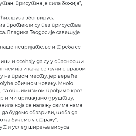
утан, присутна је сила божија”,
их група због вируса
а протекли су пез присуства
уса. Владика Теодосије саветује
ве наше непријатеље и треба се
ици и осећају да су у опасности
андемија и када се људи с правом
у на првом месту, јер вера ће
огуће обичном човеку. Много
м, са оптимизмом прођимо кроз
јер и ми припадамо друштву,
вила која се налажу свима нама
 да будемо обазриви, теба да
о да будемо у страху”,
инути услед ширења вируса