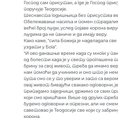
Господ сам присутан, а где је Господ прис
поручује Теодосије.
Шеснаеста годишњица без присуства већ
Обележавање насиља и помен страдалим
већег број људи, услед појаве корона вир
људима да не паниче и да имају веру.
Како каже, “сила Божија је надвладала с
уздати у Бога”.
“И ово данашње време када су многи у пан
од болести када је у свету проглашена п
брину за свој живот, треба да имамо вер
нам помоћи да учинимо и оно што је нем
пута смо се у то уверии и зато са веро
овај живот бивајући свакако одговорни, 
припадамо заједници, држимо се свих пра
који смо хришћани. Више од других треба
будемо одговорни и опрезни, али не смем
саветовао је Теодосије све који су забр
корона.