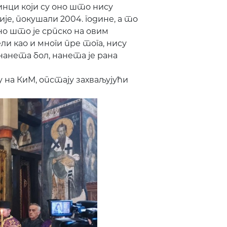
инци који су оно што нису
није, покушали 2004. године, а то
но што је српско на овим
и као и многи пре тога, нису
 нанета бол, нанета је рана
у на КиМ, опстају захваљујући