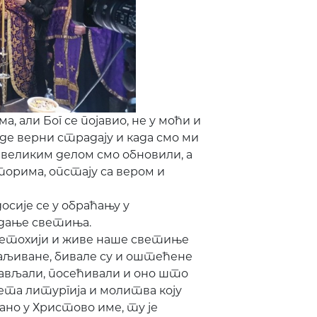
, али Бог се појавио, не у моћи и
где верни страдају и када смо ми
великим делом смо обновили, а
торима, опстају са вером и
сије се у обраћању у
адање светиња.
Метохији и живе наше светиње
аљиване, бивале су и оштећене
нављали, посећивали и оно што
ета литургија и молитва коју
рано у Христово име, ту је