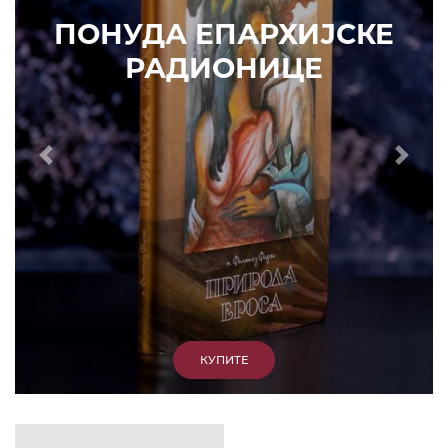
ИЗДВАЈАМО
АРХИВА
КУПИТЕ
7. ЈУН 2010.
САОПШТЕЊА
Eпископ Атанасије: Кратак одговор Жељку
Жугићу – Которанину, а уствари Епископу
Артемију
15. ЈАНУАР 2011.
ВЕСТИ
Eпископ Атанасије: Артемијева секта -
парасинагога=парацрква
7. ОКТОБАР 2012.
ВЕСТИ
Eпископ Западноамерички Г. Максим у посети
Призрену
9. АПРИЛ 2012.
ВЕСТИ
Eпархија Рашко-призренска осуђује физички
напад на Србина у Сувом Долу и апелује на