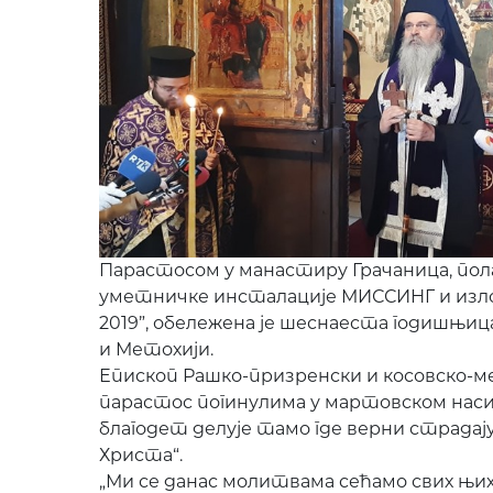
Парастосом у манастиру Грачаница, пол
уметничке инсталације МИССИНГ и изло
2019”, обележена је шеснаеста годишњиц
и Метохији.
Епископ Рашко-призренски и косовско-ме
парастос погинулима у мартовском насиљ
благодет делује тамо где верни страдају,
Христа“.
„Ми се данас молитвама сећамо свих њих 