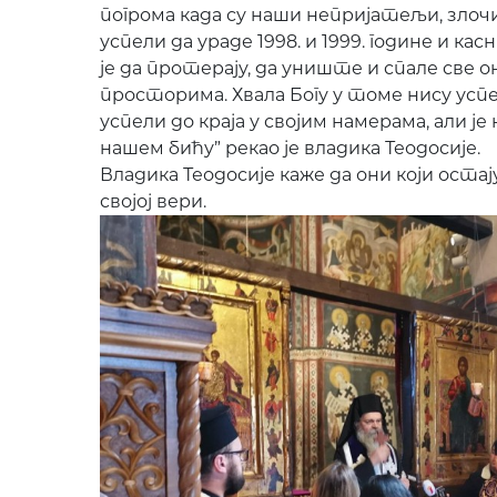
погрома када су наши непријатељи, злоч
успели да ураде 1998. и 1999. године и кас
је да протерају, да униште и спале све о
просторима. Хвала Богу у томе нису успел
успели до краја у својим намерама, али је
нашем бићу” рекао је владика Теодосије.
Владика Теодосије каже да они који остај
својој вери.