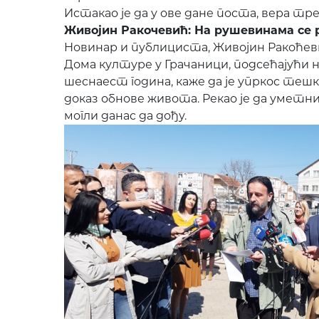
Истакао је да у ове дане поста, вера треб
Живојин Ракочевић: На рушевинама се
Новинар и публициста, Живојин Ракоћевић
Дома културе у Грачаници, подсећајући 
шеснаест година, каже да је упркос тешко
доказ обнове живота. Рекао је да уметни
могли данас да дођу.