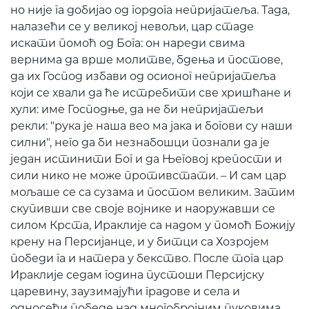
но није га добијао од гордога непријатеља. Тада,
налазећи се у великој невољи, цар стаде
искати помоћ од Бога: он нареди свима
вернима да врше молитве, бдења и постове,
да их Господ избави од осионог непријатеља
који се хвали да ће истребити све хришћане и
хули: име Господње, да не би непријатељи
рекли: "рука је наша вео ма јака и богови су наши
силни", него да би незнабошци познали да је
један истинити Бог и да Његовој крепости и
сили нико не може противстати. – И сам цар
мољаше се са сузама и постом великим. Затим
скупивши све своје војнике и наоружавши се
силом Крста, Ираклије са надом у помоћ Божију
крену на Персијанце, и у битци са Хозројем
победи га и натера у бекство. После тога цар
Ираклије седам година пустоши Персијску
царевину, заузимајући градове и села и
односећи победе над многобројним пуковима