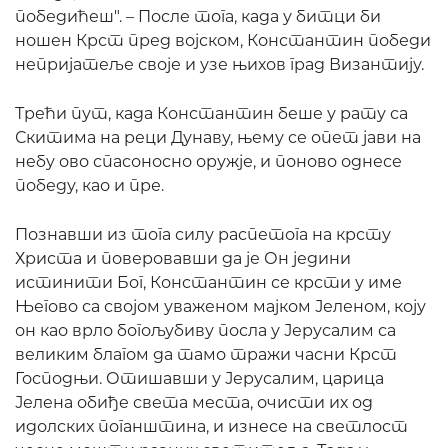
победићеш". – После тога, када у битци би
ношен Крст пред војском, Константин победи
непријатеље своје и узе њихов град Византију.
Трећи пут, када Константин беше у рату са
Скитима на реци Дунаву, њему се опет јави на
небу ово спасоносно оружје, и поново однесе
победу, као и пре.
Познавши из тога силу распетога на крсту
Христа и поверовавши да је Он једини
истинити Бог, Константин се крсти у име
Његово са својом уваженом мајком Јеленом, коју
он као врло богољубиву посла у Јерусалим са
великим благом да тамо тражи часни Крст
Господњи. Отишавши у Јерусалим, царица
Јелена обиђе света места, очисти их од
идолских поганштина, и изнесе на светлост