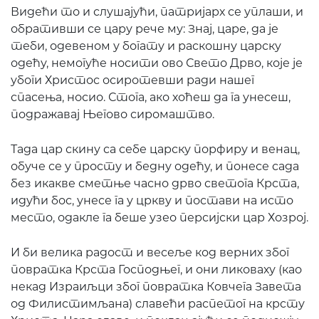
Видећи то и слушајући, патријарх се уплаши, и
обративши се цару рече му: Знај, царе, да је
теби, одевеном у богату и раскошну царску
одећу, немогуће носити ово Свето Дрво, које је
убоги Христос осиротевши ради нашег
спасења, носио. Стога, ако хоћеш да га унесеш,
подражавај Његово сиромаштво.
Тада цар скину са себе царску порфиру и венац,
обуче се у просту и бедну одећу, и понесе сада
без икакве сметње часно дрво светога Крста,
идући бос, унесе га у цркву и постави на исто
место, одакле га беше узео персијски цар Хозрој.
И би велика радост и весеље код верних због
повратка Крста Господњег, и они ликоваху (као
некад Израиљци због повратка Ковчега Завета
од Филистимљана) славећи распетог на крсту