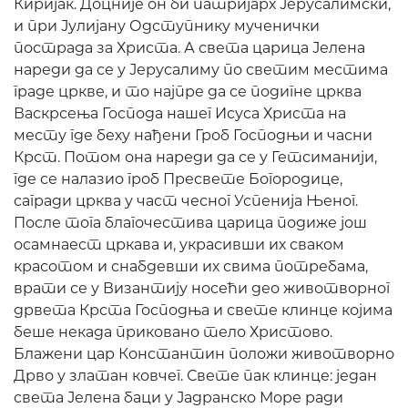
Киријак. Доцније он би патријарх Јерусалимски,
и при Јулијану Одступнику мученички
пострада за Христа. А света царица Јелена
нареди да се у Јерусалиму по светим местима
граде цркве, и то најпре да се подигне црква
Васкрсења Господа нашег Исуса Христа на
месту где беху нађени Гроб Господњи и часни
Крст. Потом она нареди да се у Гетсиманији,
где се налазио гроб Пресвете Богородице,
сагради црква у част чесног Успенија Њеног.
После тога благочестива царица подиже још
осамнаест цркава и, украсивши их сваком
красотом и снабдевши их свима потребама,
врати се у Византију носећи део животворног
дрвета Крста Господња и свете клинце којима
беше некада приковано тело Христово.
Блажени цар Константин положи животворно
Дрво у златан ковчег. Свете пак клинце: један
света Јелена баци у Јадранско Море ради