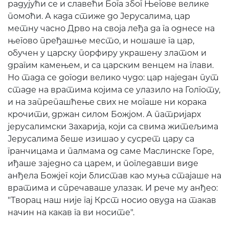
радујући се и славећи Бога због Његове велике
помоћи. А када стиже до Јерусалима, цар
метну часно Дрво на своја леђа да га однесе на
његово пређашње место, и ношаше га цар,
обучен у царску порфиру украшену златом и
драгим камењем, и са царским венцем на глави.
Но тада се догоди велико чудо: цар наједан пут
стаде на вратима којима се улазило на Голготу,
и на запрепашћење свих не могаше ни корака
крочити, држан силом Божјом. А патријарх
јерусалимски Захарија, који са свима житељима
Јерусалима беше изишао у сусрет цару са
гранчицама и палмама од саме Маслинске Горе,
иђаше заједно са царем, и погледавши виде
анђела Божјег који блистав као муња стајаше на
вратима и спречаваше улазак. И рече му анђео:
"Творац наш није гај Крст носио овуда на такав
начин на какав га ви носите".