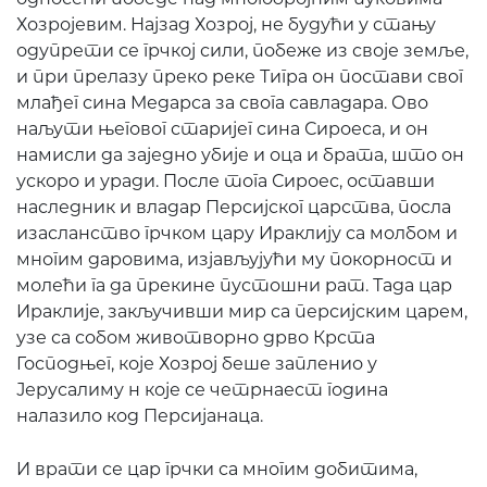
Хозројевим. Најзад Хозрој, не будући у стању
одупрети се грчкој сили, побеже из своје земље,
и при прелазу преко реке Тигра он постави свог
млађег сина Медарса за свога савладара. Ово
наљути његовог старијег сина Сироеса, и он
намисли да заједно убије и оца и брата, што он
ускоро и уради. После тога Сироес, оставши
наследник и владар Персијског царства, посла
изасланство грчком цару Ираклију са молбом и
многим даровима, изјављујући му покорност и
молећи га да прекине пустошни рат. Тада цар
Ираклије, закључивши мир са персијским царем,
узе са собом животворно дрво Крста
Господњег, које Хозрој беше запленио у
Јерусалиму н које се четрнаест година
налазило код Персијанаца.
И врати се цар грчки са многим добитима,