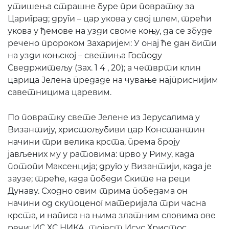
утишења страшне буре при повратку за
Цариград; други – цар укова у свој шлем, трећи
укова у ђемове на узди своме коњу, да се збуде
речено пророком Захаријем: У онај ће дан бити
на узди коњској – светиња Господу
Сведржитељу (Зах. 1 4 , 20); а четврти клин
царица Јелена предаде на чување најприснијим
саветницима царевим.
По повратку свете Јелене из Јерусалима у
Византију, христољубиви цар Константин
начини три велика крста, према броју
јављених му у ратовима: прво у Риму, када
потопи Максенција; друго у Византији, када је
заузе; треће, када победи Ските на реци
Дунаву. Сходно овим трима победама он
начини од скупоценог материјала три часна
крста, и написа на њима златним словима ове
речи: ИС ХС НИКА, тојест Исус Христос