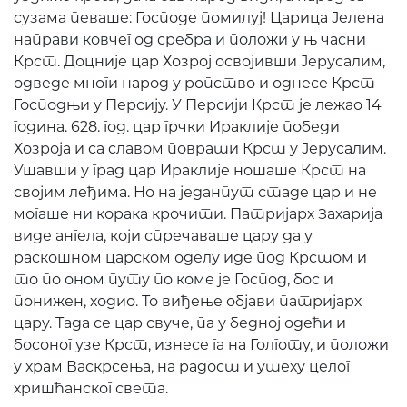
сузама певаше: Господе помилуј! Царица Јелена
направи ковчег од сребра и положи у њ часни
Крст. Доцније цар Хозрој освојивши Јерусалим,
одведе многи народ у ропство и однесе Крст
Господњи у Персију. У Персији Крст је лежао 14
година. 628. год. цар грчки Ираклије победи
Хозроја и са славом поврати Крст у Јерусалим.
Ушавши у град цар Ираклије ношаше Крст на
својим леђима. Но на једанпут стаде цар и не
могаше ни корака крочити. Патријарх Захарија
виде ангела, који спречаваше цару да у
раскошном царском оделу иде под Крстом и
то по оном путу по коме је Господ, бос и
понижен, ходио. То виђење објави патријарх
цару. Тада се цар свуче, па у бедној одећи и
босоног узе Крст, изнесе га на Голготу, и положи
у храм Васкрсења, на радост и утеху целог
хришћанског света.