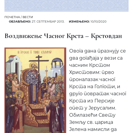
ПОЧЕТНА
/
ВЕСТИ
ОБЈАВЉЕНО:
27. СЕПТЕМБАР 2013.
ИЗМЕЊЕНО:
10/10/2020
Воздвижење Часног Крста – Крстовдан
Овога дана празнују се
два догађаја у вези са
часним Крстом
Христовим: прво
проналазак часног
Крста на Голготи, и
друго повратак часног
Крста из Персије
опет у Јерусалим.
Обилазећи Свету
Земљу св. царица
Јелена намисли да