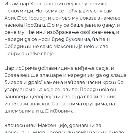
И сам цар Константин бејаше у великој
недоумици. Но њему се ноћу јави у сну сам
Христос Господ, и поново му показа знамење
часнога Крста што му се беше јавило дању, и
рече му: Начини изображење овог знамења, и
нареди да се носи пред пуковима, па ћеш
победити не само Максенција него и све
непријатеље своје.
Цар исприча доглавницима виђење своје, и
позва веште златаре и нареди им да од злата,
бисера и драгог камења направе часни крст по
узору знамења које се јавило. Поред тога он
заповеди целој војсци својој да сваки војник
изобрази знак крста на свима оружјима, на
шлемовима и штитовима.
Злочестиви Максенције, дознавши за
Константинов поход у Италију на Рим, смело