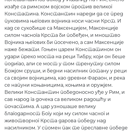
изађе са римском војском против великог
Констатина. Константин нареди да се пред
пуковима његових војника носи часни Крст. И
кад се сукобише са Максенцијем, Максенције
силом часнога Крста би побеђен, и мноштво
Војника његових би посечено, а сам Максенције
наже бежати. Гоњен царем Констатином он
удари преко моста на реци Тибру, који он беше
подигао, али се мост у том тренутку силом
Божјом сруши, и бедни насилник потану у реци
са својим војницима, као древни Фараон, и река
се напуни коњаницима, коњима и оружјем.
Велики Константин победоносно уђе у Рим, и
сав народ га дочека са великом радошћу и
почастима. А цар узношаше велику
благодарност Богу који му силом часног и
животворног Крста дарова победу над
насилником. У спомен пак те преславне победе