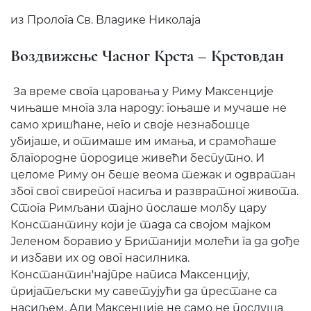
из Пролога Св. Владике Николаја
Воздвижење Часног Крста – Крстовдан
За време свога царовања у Риму Максенције
чињаше многа зла народу: гоњаше и мучаше не
само хришћане, него и своје незнабошце
убијаше, и отимаше им имања, и срамоћаше
благородне породице живећи беспутно. И
целоме Риму он беше веома тежак и одвратан
због свог свирепог насиља и развратног живота.
Стога Римљани тајно послаше молбу цару
Константину који је тада са својом мајком
Јеленом боравио у Британији молећи га да дође
и избави их од овог насилника.
Константин'најпре написа Максенцију,
пријатељски му саветујући да престане са
насиљем. Али Максенције не само не послуша