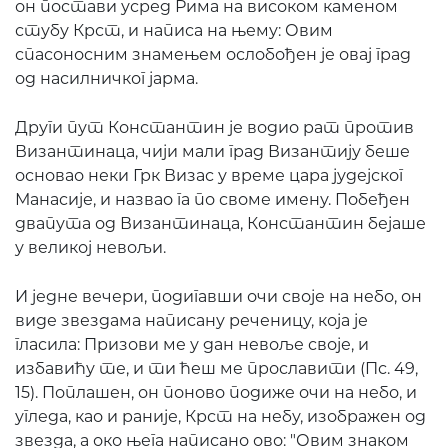
он постави усред Рима на високом каменом
стубу Крст, и написа на њему: Овим
спасоносним знамењем ослобођен је овај град
од насилничког јарма.
Други пут Константин је водио рат против
Византинаца, чији мали град Византију беше
основао неки Грк Визас у време цара јудејског
Манасије, и назвао га по своме имену. Побеђен
двапута од Византинаца, Константин бејаше
у великој невољи.
И једне вечери, подигавши очи своје на небо, он
виде звездама написану реченицу, која је
гласила: Призови ме у дан невоље своје, и
избавићу те, и ти ћеш ме прославити (Пс. 49,
15). Поплашен, он поново подиже очи на небо, и
угледа, као и раније, Крст на небу, изображен од
звезда, а око њега написано ово: "Овим знаком