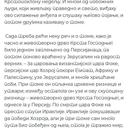
Крстопоклону недељу. И многи од побожних
људи, који живљаху праведно и свето, виђаху
ово силажење анђела и слушаху његово појање, и
потом другима казиваху о томе.
Сада треба рећи неку реч и о томе, како је
часно и животворно дрво Крста Господњег
било једном заплењено од Персијанаца, па
потом поново враћено у Јерусалим на радост
верних. – За царовања византијског цара Фоке,
персијски цар Хозрој покори Египат, Африку и
Палестину, узе Јерусалим, и многе хришћане
поби. При томе он опљачка црквене ризнице и
утвари; између осталога он узе и ову скупоцену
ризницу – животворно дрво Крста Господњег, и
однесе га у Персију. По смрти цара Фоке на
престо ступи Ираклије. Ираклије покушаваше
да победи Хозроја, али је при томе сам много
пута био побеђен од њега, стога је тражио мир,