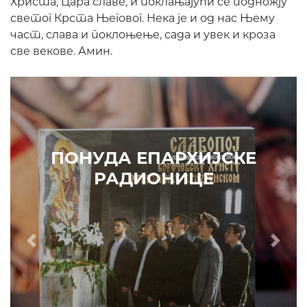
Христа, Цара славе, и поклањајући се подножју
светог Крста Његовог. Нека је и од нас Њему
част, слава и поклоњење, сада и увек и кроза
све векове. Амин.
ПОНУДА ЕПАРХИЈСКЕ
РАДИОНИЦЕ
Prethodni
Slede