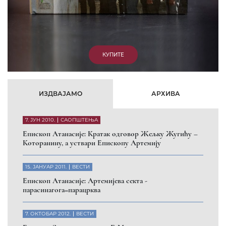
КУПИТЕ
ИЗДВАЈАМО
АРХИВА
7. ЈУН 2010.
САОПШТЕЊА
Eпископ Атанасије: Кратак одговор Жељку Жугићу –
Которанину, а уствари Епископу Артемију
15. ЈАНУАР 2011.
ВЕСТИ
Eпископ Атанасије: Артемијева секта -
парасинагога=парацрква
7. ОКТОБАР 2012.
ВЕСТИ