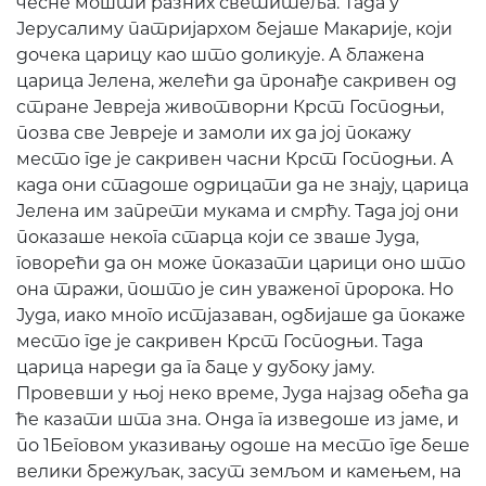
чесне мошти разних светитеља. Тада у
Јерусалиму патријархом бејаше Макарије, који
дочека царицу као што доликује. А блажена
царица Јелена, желећи да пронађе сакривен од
стране Јевреја животворни Крст Господњи,
позва све Јевреје и замоли их да јој покажу
место где је сакривен часни Крст Господњи. А
када они стадоше одрицати да не знају, царица
Јелена им запрети мукама и смрћу. Тада јој они
показаше некога старца који се зваше Јуда,
говорећи да он може показати царици оно што
она тражи, пошто је син уваженог пророка. Но
Јуда, иако много истјазаван, одбијаше да покаже
место где је сакривен Крст Господњи. Тада
царица нареди да га баце у дубоку јаму.
Провевши у њој неко време, Јуда најзад обећа да
ће казати шта зна. Онда га изведоше из јаме, и
по 1Беговом указивању одоше на место где беше
велики брежуљак, засут земљом и камењем, на