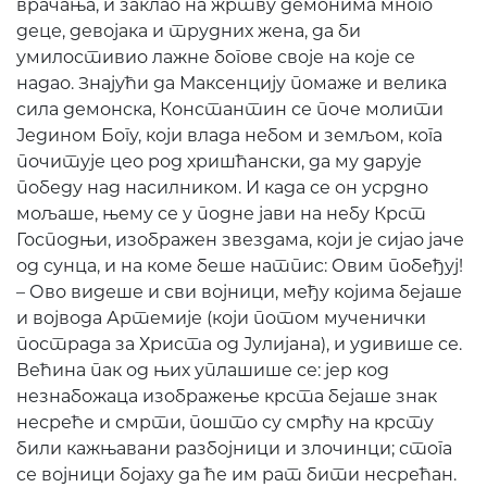
врачања, и заклао на жртву демонима много
деце, девојака и трудних жена, да би
умилостивио лажне богове своје на које се
надао. Знајући да Максенцију помаже и велика
сила демонска, Константин се поче молити
Једином Богу, који влада небом и земљом, кога
почитује цео род хришћански, да му дарује
победу над насилником. И када се он усрдно
мољаше, њему се у подне јави на небу Крст
Господњи, изображен звездама, који је сијао јаче
од сунца, и на коме беше натпис: Овим побеђуј!
– Ово видеше и сви војници, међу којима бејаше
и војвода Артемије (који потом мученички
пострада за Христа од Јулијана), и удивише се.
Већина пак од њих уплашише се: јер код
незнабожаца изображење крста бејаше знак
несреће и смрти, пошто су смрћу на крсту
били кажњавани разбојници и злочинци; стога
се војници бојаху да ће им рат бити несрећан.