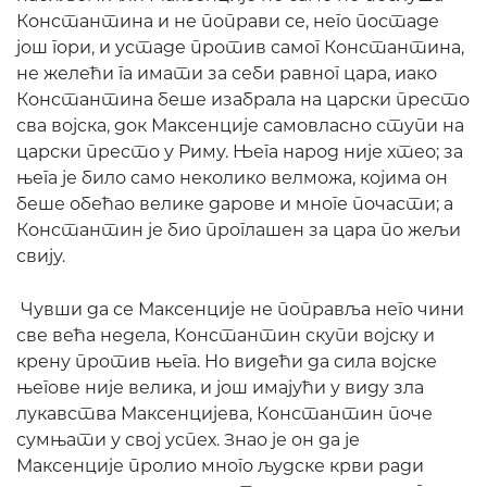
Константина и не поправи се, него постаде
још гори, и устаде против самог Константина,
не желећи га имати за себи равног цара, иако
Константина беше изабрала на царски престо
сва војска, док Максенције самовласно ступи на
царски престо у Риму. Њега народ није хтео; за
њега је било само неколико велможа, којима он
беше обећао велике дарове и многе почасти; а
Константин је био проглашен за цара по жељи
свију.
Чувши да се Максенције не поправља него чини
све већа недела, Константин скупи војску и
крену против њега. Но видећи да сила војске
његове није велика, и још имајући у виду зла
лукавства Максенцијева, Константин поче
сумњати у свој успех. Знао је он да је
Максенције пролио много људске крви ради