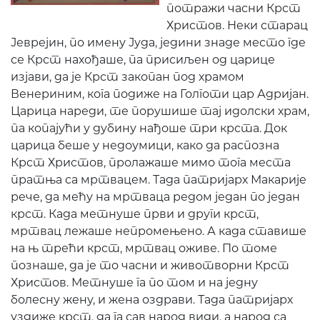
потражи часни Крст
Христов. Неки старац
Јеврејин, по имену Јуда, једини знаде место где
се Крст нахођаше, па присиљен од царице
изјави, да је Крст закопан под храмом
Венериним, кога подиже на Голготи цар Адријан.
Царица нареди, те порушише тај идолски храм,
па копајући у дубину нађоше три крста. Док
царица беше у недоумици, како да распозна
Крст Христов, пролажаше мимо тога места
пратња са мртвацем. Тада патријарх Макарије
рече, да мећу на мртваца редом један по један
крст. Када метнуше први и други крст,
мртвац лежаше непромењено. А када ставише
на њ трећи крст, мртвац оживе. По томе
познаше, да је то часни и животворни Крст
Христов. Метнуше га по том и на једну
болесну жену, и жена оздрави. Тада патријарх
уздиже крст, да га сав народ види, а народ са