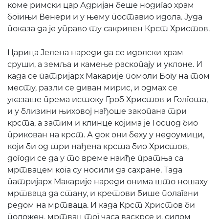
коме римски цар Адријан беше нодигао храм
богињи Венери и у њему поставио идола. Јуда
показа да је управо ту сакривен Крст Христов.
Царица Јелена нареди да се идолски храм
сруши, а земља и камење раскопају и уклоне. И
када се патријарх Макарије помоли Богу на том
месту, разли се диван мирис, и одмах се
указаше према истоку Гроб Христов и Голгота,
и у близини њиховој нађоше закопана три
крста, а затим и клинце којима је Господ био
прикован на крст. А док они беху у недоумици,
који би од три нађена крста био Христов,
догоди се да у то време наиђе пратња са
мртвацем кога су носили да сахране. Тада
патријарх Макарије нареди онима што ношаху
мртваца да стану, и кретови бише полагани
редом на мртваца. И када Крст Христов би
положен, мртвац тог часа васкрсе и, силом