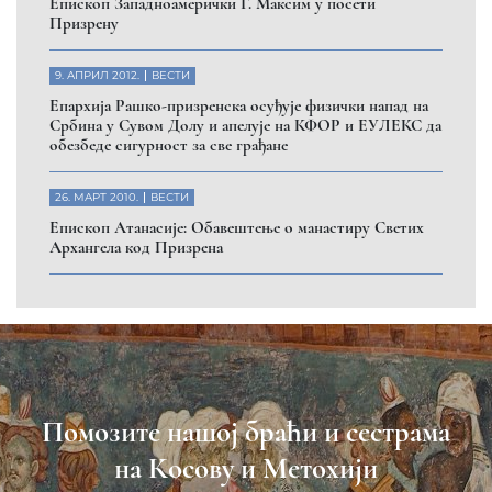
Eпископ Западноамерички Г. Максим у посети
Призрену
9. АПРИЛ 2012.
ВЕСТИ
Eпархија Рашко-призренска осуђује физички напад на
Србина у Сувом Долу и апелује на КФОР и ЕУЛЕКС да
обезбеде сигурност за све грађане
26. МАРТ 2010.
ВЕСТИ
Eпископ Атанасије: Обавештење о манастиру Светих
Архангела код Призрена
Помозите нашој браћи и сестрама
на Косову и Метохији