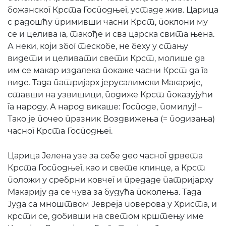
божанског Крста Господњег, устаде жив. Царица
с радошћу примивши часни Крст, поклони му
се и целива га, такође и сва царска свита њена.
А неки, који због тескобе, не беху у стању
видети и целивати свети Крст, молише да
им се макар издалека покаже часни Крст да га
виде. Тада патријарх јерусалимски Макарије,
ставши на узвишици, подиже Крст показујући
га народу. А народ викаше: Господе, помилуј! –
Тако је почео празник Воздвижења (= подизања)
часног Крста Господњег.
Царица Јелена узе за себе део часног дрвета
Крста Господњег, као и свете клинце, а Крст
положи у сребрни ковчег и предаде патријарху
Макарију да се чува за будућа поколења. Тада
Јуда са мноштвом Јевреја поверова у Христа, и
крсти се, добивши на светом крштењу име