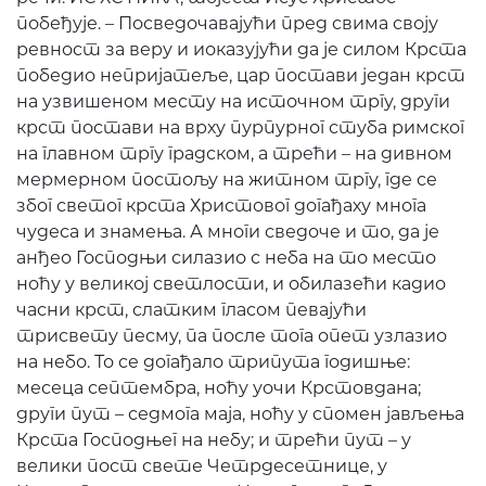
побеђује. – Посведочавајући пред свима своју
ревност за веру и иоказујући да је силом Крста
победио непријатеље, цар постави један крст
на узвишеном месту на источном тргу, други
крст постави на врху пурпурног стуба римског
на главном тргу градском, а трећи – на дивном
мермерном постољу на житном тргу, где се
због светог крста Христовог догађаху многа
чудеса и знамења. А многи сведоче и то, да је
анђео Господњи силазио с неба на то место
ноћу у великој светлости, и обилазећи кадио
часни крст, слатким гласом певајући
трисвету песму, па после тога опет узлазио
на небо. То се догађало трипута годишње:
месеца септембра, ноћу уочи Крстовдана;
други пут – седмога маја, ноћу у спомен јављења
Крста Господњег на небу; и трећи пут – у
велики пост свете Четрдесетнице, у