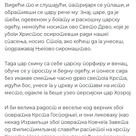
Видећи то и слушајући, патријарх се уплаши, и
обративши се цару рече му: Знај, царе, да је
теби, одевеном у богату и раскошну царску
одећу, немогуће носити ово Свето Дрво, које је
убоги Христос осиротевши ради нашег
спасења, носио. Стога, ако хоћеш да га унесеш,
подражавај Његово сиромаштво.
Тада цар скину са себе царску порфиру и венац,
обуче се у просту и бедну одећу, и понесе сада
без икакве сметње часно дрво светога Крста,
идући бос, унесе га у цркву и постави на исто
место, одакле га беше узео персијски цар Хозрој.
И би велика радост и весеље код верних због
повратка Крста Господњег, и они ликоваху (као
некад Израиљци због повратка Ковчега Завета
од Филистимљана) славећи распетог на крсту