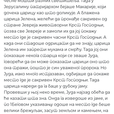
чесне мошти разних светитеља. Тада у
Јерусалиму патријархом бејаше Макарије, који
дочека царицу као што доликује. А блажена
царица Јелена, желећи да пронађе сакривен од
стране Јевреја животворни Крст Господњи,
позва све Јевреје и замоли их да јој покажу
место где је сакривен часни Крст Господњи. А
када они стадоше одрицати да не знају, царица
Јелена им запрети мукама и смрћу. Тада јој они
показаше некога старца који се зваше Јуда,
говорећи да он може показати царици оно што
она тражи, пошто је син уваженог пророка. Но
Јуда, иако много истјазаван, одбијаше да покаже
место где је сакривен Крст Господњи. Тада
царица нареди да га баце у дубоку јаму.
Провевши у њој неко време, Јуда најзад обећа да
ће казати шта зна. Онда га изведоше из јаме, и
по 1Беговом указивању одоше на место где беше
велики брежуљак, засут земљом и камењем, на