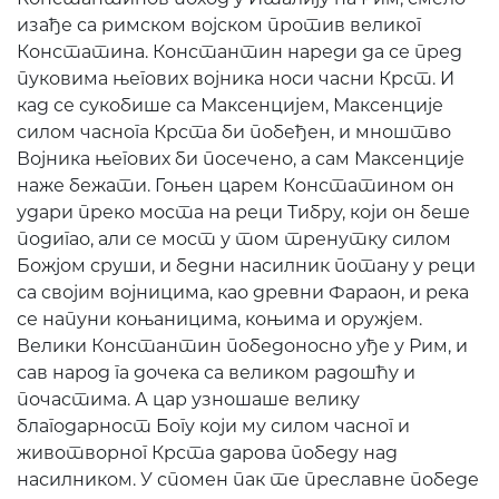
изађе са римском војском против великог
Констатина. Константин нареди да се пред
пуковима његових војника носи часни Крст. И
кад се сукобише са Максенцијем, Максенције
силом часнога Крста би побеђен, и мноштво
Војника његових би посечено, а сам Максенције
наже бежати. Гоњен царем Констатином он
удари преко моста на реци Тибру, који он беше
подигао, али се мост у том тренутку силом
Божјом сруши, и бедни насилник потану у реци
са својим војницима, као древни Фараон, и река
се напуни коњаницима, коњима и оружјем.
Велики Константин победоносно уђе у Рим, и
сав народ га дочека са великом радошћу и
почастима. А цар узношаше велику
благодарност Богу који му силом часног и
животворног Крста дарова победу над
насилником. У спомен пак те преславне победе