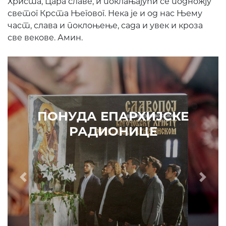
Христа, Цара славе, и поклањајући се подножју
светог Крста Његовог. Нека је и од нас Њему
част, слава и поклоњење, сада и увек и кроза
све векове. Амин.
ПОНУДА ЕПАРХИЈСКЕ
РАДИОНИЦЕ
Prethodni
Slede