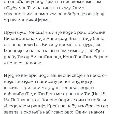
он постави усред Рима на високом каменом
стубу Крст, и написа на њему: Овим
спасоносним знамењем ослобођен је овај град
од насилничког јарма.
Други пут Константин је водио рат против
Византинаца, чији мали град Византију беше
основао неки Грк Визас у време цара јудејског
Манасије, и назвао га по своме имену. Побеђен
двапута од Византинаца, Константин бејаше
у великој невољи.
И једне вечери, подигавши очи своје на небо, он
виде звездама написану реченицу, која је
гласила: Призови ме у дан невоље своје, и
избавићу те, и ти ћеш ме прославити (Пс. 49,
15). Поплашен, он поново подиже очи на небо, и
угледа, као и раније, Крст на небу, изображен од
звезда, а око њега написано ово: "Овим знаком