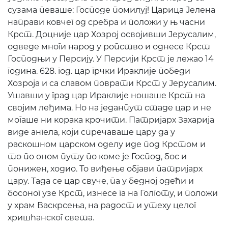
сузама певаше: Господе помилуј! Царица Јелена
направи ковчег од сребра и положи у њ часни
Крст. Доцније цар Хозрој освојивши Јерусалим,
одведе многи народ у ропство и однесе Крст
Господњи у Персију. У Персији Крст је лежао 14
година. 628. год. цар грчки Ираклије победи
Хозроја и са славом поврати Крст у Јерусалим.
Ушавши у град цар Ираклије ношаше Крст на
својим леђима. Но на једанпут стаде цар и не
могаше ни корака крочити. Патријарх Захарија
виде ангела, који спречаваше цару да у
раскошном царском оделу иде под Крстом и
то по оном путу по коме је Господ, бос и
понижен, ходио. То виђење објави патријарх
цару. Тада се цар свуче, па у бедној одећи и
босоног узе Крст, изнесе га на Голготу, и положи
у храм Васкрсења, на радост и утеху целог
хришћанског света.