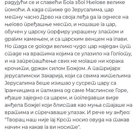
радујући се и славећи Бога због Његове велике
помоћи. А када стиже до Јерусалима, цар
метну часно Дрво на своја леђа да га однесе на
његово пређашње место, и ношаше га цар,
обучен у царску порфиру украшену златом и
драгим камењем, и са царским венцем на глави.
Но тада се догоди велико чудо: цар наједан пут
стаде на вратима којима се улазило на Голготу,
и на запрепашћење свих не могаше ни корака
крочити, држан силом Божјом. А патријарх
јерусалимски Захарија, који са свима житељима
Јерусалима беше изишао у сусрет цару са
гранчицама и палмама од саме Маслинске Горе,
иђаше заједно са царем, и погледавши виде
анђела Божјег који блистав као муња стајаше на
вратима и спречаваше улазак. И рече му анђео:
"Творац наш није гај Крст носио овуда на такав
начин на какав га ви носите".