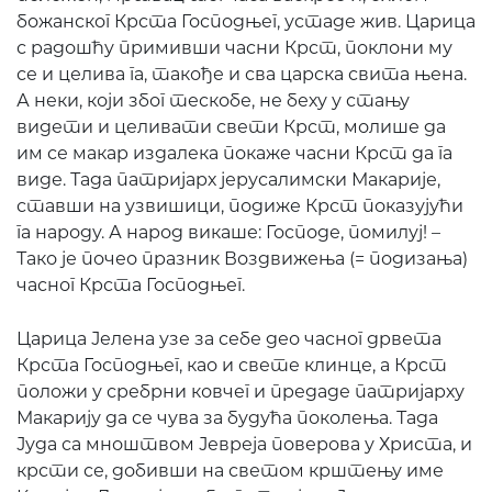
божанског Крста Господњег, устаде жив. Царица
с радошћу примивши часни Крст, поклони му
се и целива га, такође и сва царска свита њена.
А неки, који због тескобе, не беху у стању
видети и целивати свети Крст, молише да
им се макар издалека покаже часни Крст да га
виде. Тада патријарх јерусалимски Макарије,
ставши на узвишици, подиже Крст показујући
га народу. А народ викаше: Господе, помилуј! –
Тако је почео празник Воздвижења (= подизања)
часног Крста Господњег.
Царица Јелена узе за себе део часног дрвета
Крста Господњег, као и свете клинце, а Крст
положи у сребрни ковчег и предаде патријарху
Макарију да се чува за будућа поколења. Тада
Јуда са мноштвом Јевреја поверова у Христа, и
крсти се, добивши на светом крштењу име