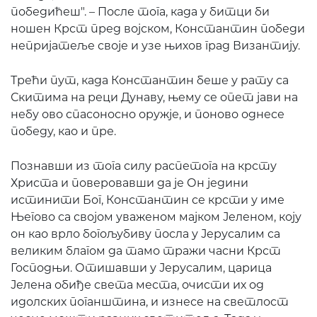
победићеш". – После тога, када у битци би
ношен Крст пред војском, Константин победи
непријатеље своје и узе њихов град Византију.
Трећи пут, када Константин беше у рату са
Скитима на реци Дунаву, њему се опет јави на
небу ово спасоносно оружје, и поново однесе
победу, као и пре.
Познавши из тога силу распетога на крсту
Христа и поверовавши да је Он једини
истинити Бог, Константин се крсти у име
Његово са својом уваженом мајком Јеленом, коју
он као врло богољубиву посла у Јерусалим са
великим благом да тамо тражи часни Крст
Господњи. Отишавши у Јерусалим, царица
Јелена обиђе света места, очисти их од
идолских поганштина, и изнесе на светлост