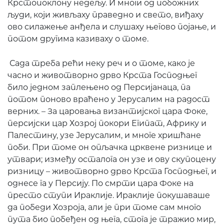
Крстопоклону недељу. И многи од побожних
људи, који живљаху праведно и свето, виђаху
ово силажење анђела и слушаху његово појање, и
потом другима казиваху о томе.
Сада треба рећи неку реч и о томе, како је
часно и животворно дрво Крста Господњег
било једном заплењено од Персијанаца, па
потом поново враћено у Јерусалим на радост
верних. – За царовања византијског цара Фоке,
персијски цар Хозрој покори Египат, Африку и
Палестину, узе Јерусалим, и многе хришћане
поби. При томе он опљачка црквене ризнице и
утвари; између осталога он узе и ову скупоцену
ризницу – животворно дрво Крста Господњег, и
однесе га у Персију. По смрти цара Фоке на
престо ступи Ираклије. Ираклије покушаваше
да победи Хозроја, али је при томе сам много
пута био побеђен од њега, стога је тражио мир,