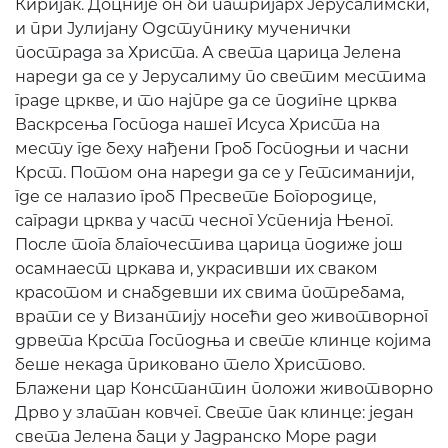
Киријак. Доцније он би патријарх Јерусалимски,
и при Јулијану Одступнику мученички
пострада за Христа. А света царица Јелена
нареди да се у Јерусалиму по светим местима
граде цркве, и то најпре да се подигне црква
Васкрсења Господа нашег Исуса Христа на
месту где беху нађени Гроб Господњи и часни
Крст. Потом она нареди да се у Гетсиманији,
где се налазио гроб Пресвете Богородице,
сагради црква у част чесног Успенија Њеног.
После тога благочестива царица подиже још
осамнаест цркава и, украсивши их сваком
красотом и снабдевши их свима потребама,
врати се у Византију носећи део животворног
дрвета Крста Господња и свете клинце којима
беше некада приковано тело Христово.
Блажени цар Константин положи животворно
Дрво у златан ковчег. Свете пак клинце: један
света Јелена баци у Јадранско Море ради