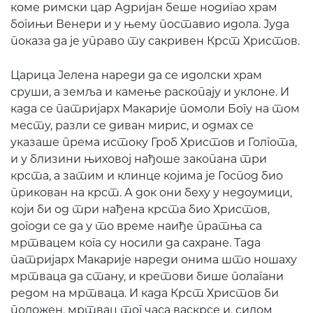
коме римски цар Адријан беше нодигао храм
богињи Венери и у њему поставио идола. Јуда
показа да је управо ту сакривен Крст Христов.
Царица Јелена нареди да се идолски храм
сруши, а земља и камење раскопају и уклоне. И
када се патријарх Макарије помоли Богу на том
месту, разли се диван мирис, и одмах се
указаше према истоку Гроб Христов и Голгота,
и у близини њиховој нађоше закопана три
крста, а затим и клинце којима је Господ био
прикован на крст. А док они беху у недоумици,
који би од три нађена крста био Христов,
догоди се да у то време наиђе пратња са
мртвацем кога су носили да сахране. Тада
патријарх Макарије нареди онима што ношаху
мртваца да стану, и кретови бише полагани
редом на мртваца. И када Крст Христов би
положен, мртвац тог часа васкрсе и, силом