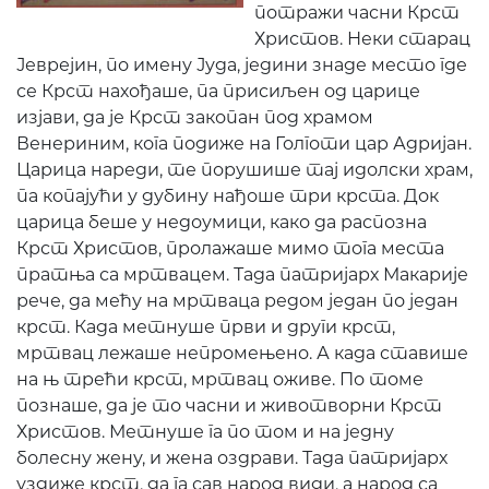
потражи часни Крст
Христов. Неки старац
Јеврејин, по имену Јуда, једини знаде место где
се Крст нахођаше, па присиљен од царице
изјави, да је Крст закопан под храмом
Венериним, кога подиже на Голготи цар Адријан.
Царица нареди, те порушише тај идолски храм,
па копајући у дубину нађоше три крста. Док
царица беше у недоумици, како да распозна
Крст Христов, пролажаше мимо тога места
пратња са мртвацем. Тада патријарх Макарије
рече, да мећу на мртваца редом један по један
крст. Када метнуше први и други крст,
мртвац лежаше непромењено. А када ставише
на њ трећи крст, мртвац оживе. По томе
познаше, да је то часни и животворни Крст
Христов. Метнуше га по том и на једну
болесну жену, и жена оздрави. Тада патријарх
уздиже крст, да га сав народ види, а народ са