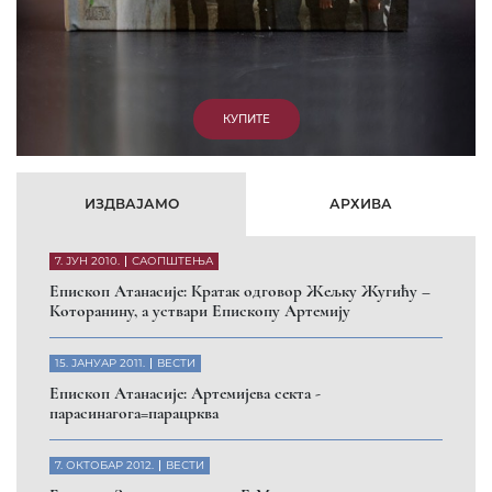
КУПИТЕ
ИЗДВАЈАМО
АРХИВА
7. ЈУН 2010.
САОПШТЕЊА
Eпископ Атанасије: Кратак одговор Жељку Жугићу –
Которанину, а уствари Епископу Артемију
15. ЈАНУАР 2011.
ВЕСТИ
Eпископ Атанасије: Артемијева секта -
парасинагога=парацрква
7. ОКТОБАР 2012.
ВЕСТИ