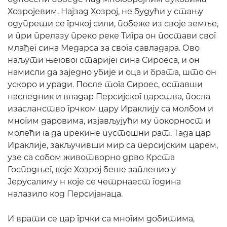
Хозројевим. Најзад Хозрој, не будући у стању
одупрети се грчкој сили, побеже из своје земље,
и при прелазу преко реке Тигра он постави свог
млађег сина Медарса за свога савладара. Ово
наљути његовог старијег сина Сироеса, и он
намисли да заједно убије и оца и брата, што он
ускоро и уради. После тога Сироес, оставши
наследник и владар Персијског царства, посла
изасланство грчком цару Ираклију са молбом и
многим даровима, изјављујући му покорност и
молећи га да прекине пустошни рат. Тада цар
Ираклије, закључивши мир са персијским царем,
узе са собом животворно дрво Крста
Господњег, које Хозрој беше запленио у
Јерусалиму н које се четрнаест година
налазило код Персијанаца.
И врати се цар грчки са многим добитима,