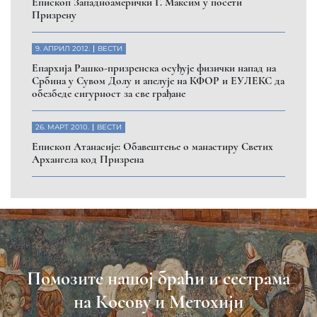
Eпископ Западноамерички Г. Максим у посети
Призрену
9. АПРИЛ 2012.
ВЕСТИ
Eпархија Рашко-призренска осуђује физички напад на
Србина у Сувом Долу и апелује на КФОР и ЕУЛЕКС да
обезбеде сигурност за све грађане
26. МАРТ 2010.
ВЕСТИ
Eпископ Атанасије: Обавештење о манастиру Светих
Архангела код Призрена
Помозите нашој браћи и сестрама
на Косову и Метохији