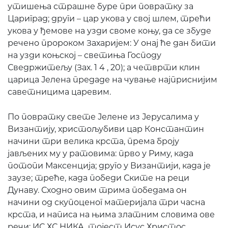
утишења страшне буре при повратку за
Цариград; други – цар укова у свој шлем, трећи
укова у ђемове на узди своме коњу, да се збуде
речено пророком Захаријем: У онај ће дан бити
на узди коњској – светиња Господу
Сведржитељу (Зах. 1 4 , 20); а четврти клин
царица Јелена предаде на чување најприснијим
саветницима царевим.
По повратку свете Јелене из Јерусалима у
Византију, христољубиви цар Константин
начини три велика крста, према броју
јављених му у ратовима: прво у Риму, када
потопи Максенција; друго у Византији, када је
заузе; треће, када победи Ските на реци
Дунаву. Сходно овим трима победама он
начини од скупоценог материјала три часна
крста, и написа на њима златним словима ове
речи: ИС ХС НИКА, тојест Исус Христос