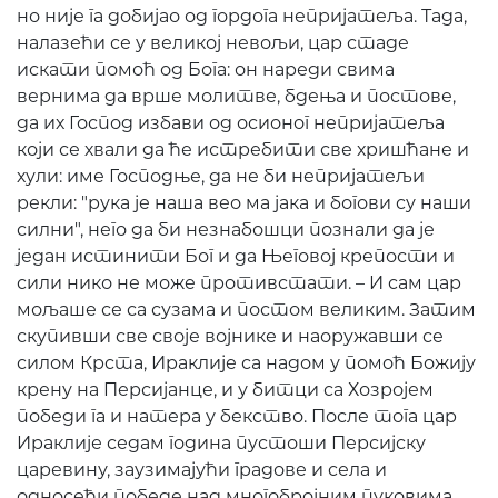
но није га добијао од гордога непријатеља. Тада,
налазећи се у великој невољи, цар стаде
искати помоћ од Бога: он нареди свима
вернима да врше молитве, бдења и постове,
да их Господ избави од осионог непријатеља
који се хвали да ће истребити све хришћане и
хули: име Господње, да не би непријатељи
рекли: "рука је наша вео ма јака и богови су наши
силни", него да би незнабошци познали да је
један истинити Бог и да Његовој крепости и
сили нико не може противстати. – И сам цар
мољаше се са сузама и постом великим. Затим
скупивши све своје војнике и наоружавши се
силом Крста, Ираклије са надом у помоћ Божију
крену на Персијанце, и у битци са Хозројем
победи га и натера у бекство. После тога цар
Ираклије седам година пустоши Персијску
царевину, заузимајући градове и села и
односећи победе над многобројним пуковима