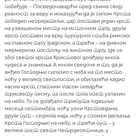
побеђује. – Посведочавајући пред свима своју
ревност за веру и иоказујући да је силом Крста
победио непријатеље, цар постави један крст
на узвишеном месту на источном тргу, други
крст постави на врху пурпурног стуба римског
на главном тргу градском, а трећи – на дивном
мермерном постољу на житном тргу, где се
због светог крста Христовог догађаху многа
чудеса и знамења. А многи сведоче и то, да је
анђео Господњи силазио с неба на то место
ноћу у великој светлости, и обилазећи кадио
часни крст, слатким гласом певајући
трисвету песму, па после тога опет узлазио
на небо. То се догађало трипута годишње:
месеца септембра, ноћу уочи Крстовдана;
други пут – седмога маја, ноћу у спомен јављења
Крста Господњег на небу; и трећи пут – у
велики пост свете Четрдесетнице, у