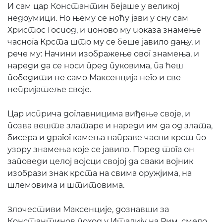
И сам цар Константин бејаше у великој
недоумици. Но њему се ноћу јави у сну сам
Христос Господ, и поново му показа знамење
часнога Крста што му се беше јавило дању, и
рече му: Начини изображење овог знамења, и
нареди да се носи пред пуковима, па ћеш
победити не само Максенција него и све
непријатеље своје.
Цар исприча доглавницима виђење своје, и
позва веште златаре и нареди им да од злата,
бисера и драгог камења направе часни крст по
узору знамења које се јавило. Поред тога он
заповеди целој војсци својој да сваки војник
изобрази знак крста на свима оружјима, на
шлемовима и штитовима.
Злочестиви Максенције, дознавши за
Константинов поход у Италију на Рим, смело