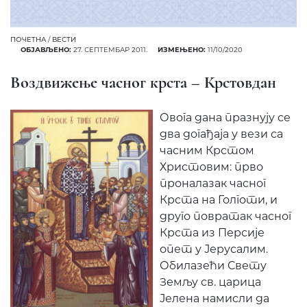
ПОЧЕТНА
/
ВЕСТИ
ОБЈАВЉЕНО:
27. СЕПТЕМБАР 2011.
ИЗМЕЊЕНО:
11/10/2020
Воздвижење часног крста – Крстовдан
Овога дана празнују се
два догађаја у вези са
часним Крстом
Христовим: прво
проналазак часног
Крста на Голготи, и
друго повратак часног
Крста из Персије
опет у Јерусалим.
Обилазећи Свету
Земљу св. царица
Јелена намисли да