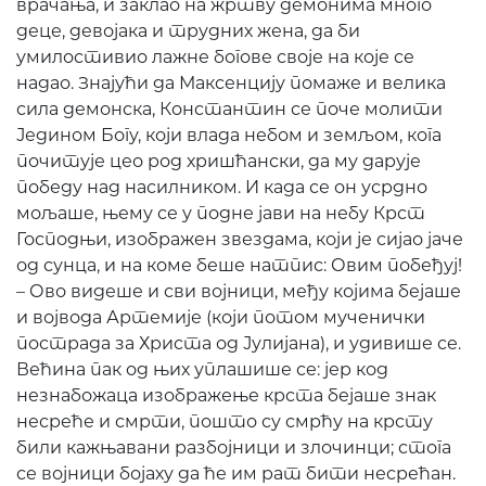
врачања, и заклао на жртву демонима много
деце, девојака и трудних жена, да би
умилостивио лажне богове своје на које се
надао. Знајући да Максенцију помаже и велика
сила демонска, Константин се поче молити
Једином Богу, који влада небом и земљом, кога
почитује цео род хришћански, да му дарује
победу над насилником. И када се он усрдно
мољаше, њему се у подне јави на небу Крст
Господњи, изображен звездама, који је сијао јаче
од сунца, и на коме беше натпис: Овим побеђуј!
– Ово видеше и сви војници, међу којима бејаше
и војвода Артемије (који потом мученички
пострада за Христа од Јулијана), и удивише се.
Већина пак од њих уплашише се: јер код
незнабожаца изображење крста бејаше знак
несреће и смрти, пошто су смрћу на крсту
били кажњавани разбојници и злочинци; стога
се војници бојаху да ће им рат бити несрећан.