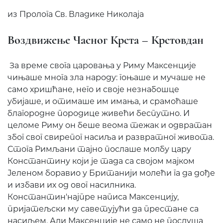
из Пролога Св. Владике Николаја
Воздвижење Часног Крста – Крстовдан
За време свога царовања у Риму Максенције
чињаше многа зла народу: гоњаше и мучаше не
само хришћане, него и своје незнабошце
убијаше, и отимаше им имања, и срамоћаше
благородне породице живећи беспутно. И
целоме Риму он беше веома тежак и одвратан
због свог свирепог насиља и развратног живота.
Стога Римљани тајно послаше молбу цару
Константину који је тада са својом мајком
Јеленом боравио у Британији молећи га да дође
и избави их од овог насилника.
Константин'најпре написа Максенцију,
пријатељски му саветујући да престане са
насиљем. Али Максенције не само не послуша