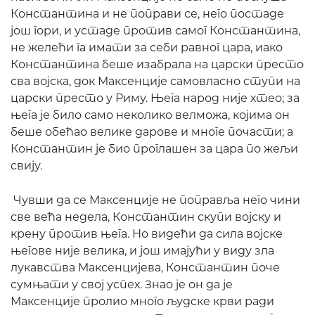
Константина и не поправи се, него постаде
још гори, и устаде против самог Константина,
не желећи га имати за себи равног цара, иако
Константина беше изабрала на царски престо
сва војска, док Максенције самовласно ступи на
царски престо у Риму. Њега народ није хтео; за
њега је било само неколико велможа, којима он
беше обећао велике дарове и многе почасти; а
Константин је био проглашен за цара по жељи
свију.
Чувши да се Максенције не поправља него чини
све већа недела, Константин скупи војску и
крену против њега. Но видећи да сила војске
његове није велика, и још имајући у виду зла
лукавства Максенцијева, Константин поче
сумњати у свој успех. Знао је он да је
Максенције пролио много људске крви ради