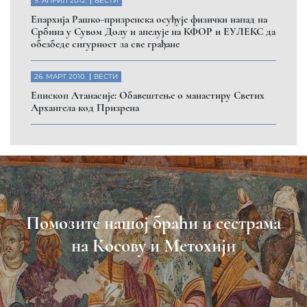
9. АПРИЛ 2012.
ВЕСТИ
Eпархија Рашко-призренска осуђује физички напад на
Србина у Сувом Долу и апелује на КФОР и ЕУЛЕКС да
обезбеде сигурност за све грађане
26. МАРТ 2010.
ВЕСТИ
Eпископ Атанасије: Обавештење о манастиру Светих
Архангела код Призрена
Помозите нашој браћи и сестрама
на Косову и Метохији