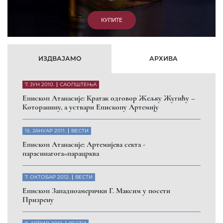
КУПИТЕ
ИЗДВАЈАМО
АРХИВА
7. ЈУН 2010.
САОПШТЕЊА
Eпископ Атанасије: Кратак одговор Жељку Жугићу –
Которанину, а уствари Епископу Артемију
15. ЈАНУАР 2011.
ВЕСТИ
Eпископ Атанасије: Артемијева секта -
парасинагога=парацрква
7. ОКТОБАР 2012.
ВЕСТИ
Eпископ Западноамерички Г. Максим у посети
Призрену