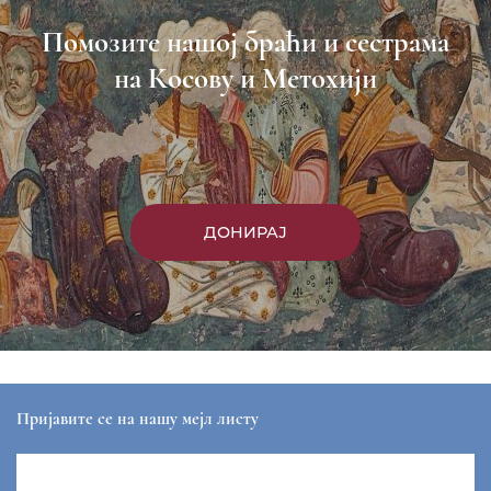
Помозите нашој браћи и сестрама
на Косову и Метохији
ДОНИРАЈ
Пријавите се на нашу мејл листу