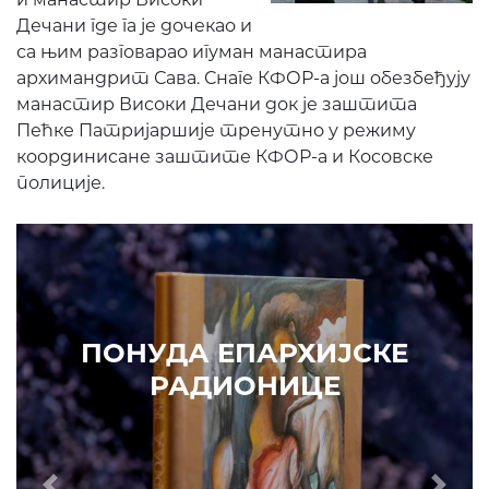
Дечани где га је дочекао и
са њим разговарао игуман манастира
архимандрит Сава. Снаге КФОР-а још обезбеђују
манастир Високи Дечани док је заштита
Пећке Патријаршије тренутно у режиму
координисане заштите КФОР-а и Косовске
полиције.
ПО
ПОНУДА ЕПАРХИЈСКЕ
РАДИОНИЦЕ