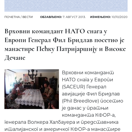
ПОЧЕТНА
/
ВЕСТИ
ОБЈАВЉЕНО:
7. АВГУСТ 2013.
ИЗМЕЊЕНО:
10/10/2020
Врховни командант НАТО снага у
Европи Генерал Фил Бридлав посетио је
манастире Пећку Патријаршију и Високе
Дечане
Врховни командант
НАТО снага у Европи
(SACEUR) Генерал
авијације Фил Бридлав
(Phil Breedlove) посетио
је данас у пратњи
команданта КФОР-а,
генерала Волкера Халбауера и представника
италијанског и америчког КФОР-а манастире