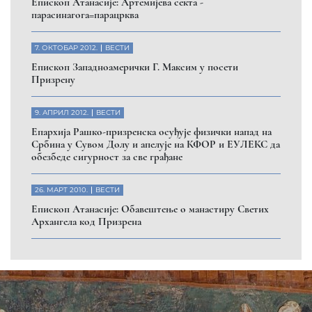
Eпископ Атанасије: Артемијева секта -
парасинагога=парацрква
7. ОКТОБАР 2012.
ВЕСТИ
Eпископ Западноамерички Г. Максим у посети
Призрену
9. АПРИЛ 2012.
ВЕСТИ
Eпархија Рашко-призренска осуђује физички напад на
Србина у Сувом Долу и апелује на КФОР и ЕУЛЕКС да
обезбеде сигурност за све грађане
26. МАРТ 2010.
ВЕСТИ
Eпископ Атанасије: Обавештење о манастиру Светих
Архангела код Призрена