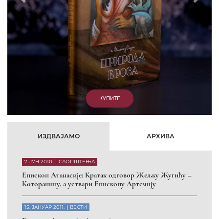
Prethodni
Slede
КУПИТЕ
ИЗДВАЈАМО
АРХИВА
7. ЈУН 2010.
САОПШТЕЊА
Eпископ Атанасије: Кратак одговор Жељку Жугићу –
Которанину, а уствари Епископу Артемију
15. ЈАНУАР 2011.
ВЕСТИ