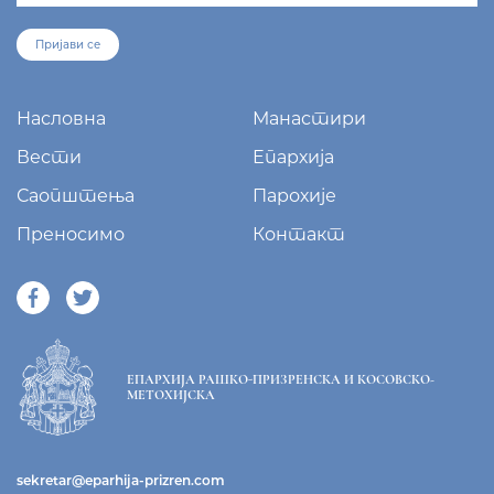
Пријави се
Насловна
Манастири
Вести
Епархија
Саопштења
Парохије
Преносимо
Контакт
ЕПАРХИЈА РАШКО-ПРИЗРЕНСКА И КОСОВСКО-
МЕТОХИЈСКА
sekretar@eparhija-prizren.com