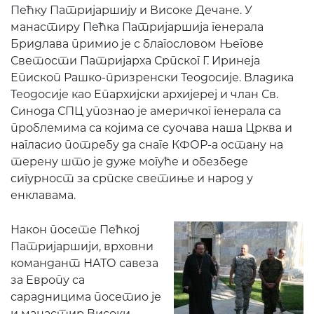
Пећку Патријаршију и Високе Дечане. У
манастиру Пећка Патријаршија генерала
Бридлава примио је с благословом Његове
Светости Патријарха Српског Г. Иринеја
Епископ Рашко-призренски Теодосије. Владика
Теодосије као Епархијски архијереј и члан Св.
Синода СПЦ упознао је америчког генерала са
проблемима са којима се суочава наша Црква и
нагласио потребу да снаге КФОР-а остану на
терену што је дуже могуће и обезбеде
сигурност за српске светиње и народ у
енклавама.
Након посете Пећкој
Патријаршији, врховни
командант НАТО савеза
за Европу са
сарадницима посетио је
и манастир Високи