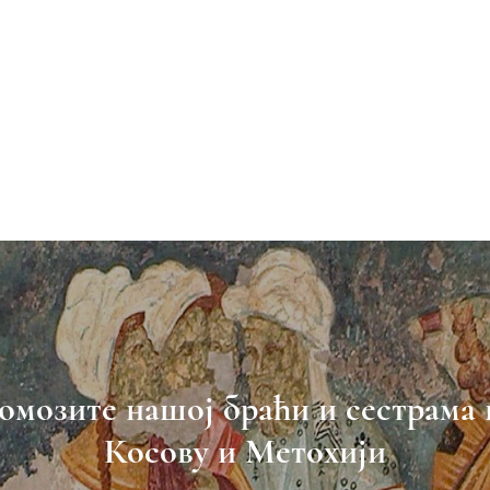
омозите нашој браћи и сестрама 
Косову и Метохији