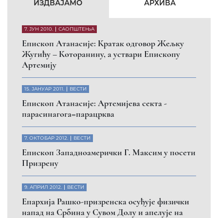
ИЗДВАЈАМО
АРХИВА
7. ЈУН 2010.
САОПШТЕЊА
Eпископ Атанасије: Кратак одговор Жељку
Жугићу – Которанину, а уствари Епископу
Артемију
15. ЈАНУАР 2011.
ВЕСТИ
Eпископ Атанасије: Артемијева секта -
парасинагога=парацрква
7. ОКТОБАР 2012.
ВЕСТИ
Eпископ Западноамерички Г. Максим у посети
Призрену
9. АПРИЛ 2012.
ВЕСТИ
Eпархија Рашко-призренска осуђује физички
напад на Србина у Сувом Долу и апелује на