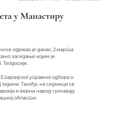
ета у Манастиру
ске одржао је данас, 2.марта
овно заседање којим је
 Теодосије.
пархијског управног одбора о
 години.
Такође, на седмици се
архија и верни народ суочавају
Рашкој области.