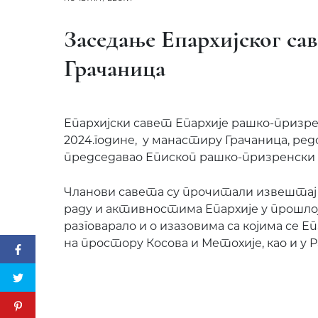
Заседање Епархијског сав
Грачаница
Епархијски савет Епархије рашко-призрен
2024.године, у манастиру Грачаница, ред
председавао Епископ рашко-призренски г.
Чланови савета су прочитали извештај Е
раду и активностима Епархије у прошлој
разговарало и о изазовима са којима се Еп
на простору Косова и Метохије, као и у 