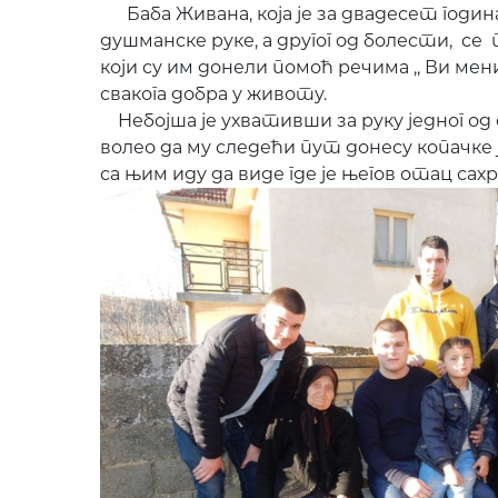
Баба Живана, која је за двадесет година 
душманске руке, а другог од болести, се
који су им донели помоћ речима ,, Ви мени
свакога добра у животу.
Небојша је ухвативши за руку једног од с
волео да му следећи пут донесу копачке 
са њим иду да виде где је његов отац сах