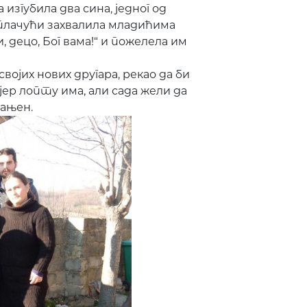
изгубила два сина, једног од
 плачући захвалила младићима
, децо, Бог вама!“ и пожелела им
војих нових другара, рекао да би
јер лопту има, али сада жели да
рањен.