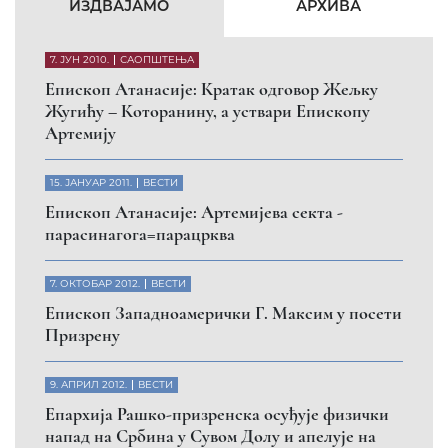
КФОР и ЕУЛЕКС да обезбеде сигурност за све
грађане
26. МАРТ 2010.
ВЕСТИ
Eпископ Атанасије: Обавештење о манастиру
Светих Архангела код Призрена