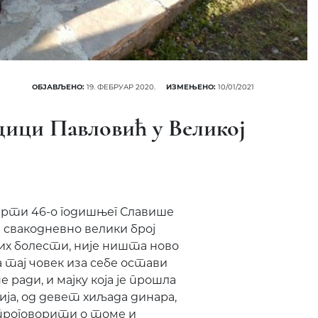
ОБЈАВЉЕНО:
19. ФЕБРУАР 2020.
ИЗМЕЊЕНО:
10/01/2021
дици Павловић у Великој
рти 46-о годишњег Славише
а свакодневно велики број
них болести, није ништа ново
а тај човек иза себе остави
е ради, и мајку која је прошла
ија, од девет хиљада динара,
 проговорити о томе и