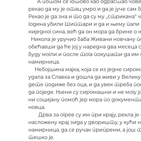
А потом се готово као одрастао човек за
рекао да му је отац умро и да је јуче сам 
Рекао је да зна и то да су му ,,стрикана“
година убили Шиптари и да и њему пали с
ниједног сина, већ да он мора да брине о њ
Никола је уручио баба Живани новчану по
обећавши да ће јој у наредна два месеца 
буду могли и после тога покушати да им 
намирница.
Небојшина мајка, која се из једне сиро
удала за Славка и дошла да живи у Велику 
дете подиже без оца, и да увек треба по
да поједе. Њени су сиромашни и не могу ј
ни социјану помоћ јер мора по документа 
новца.
Дрва за огрев су им при крају, рекла је
насложену крај зида у дворишту, у кући 
намирница, да се ручак припреми, а још т
тешко је.