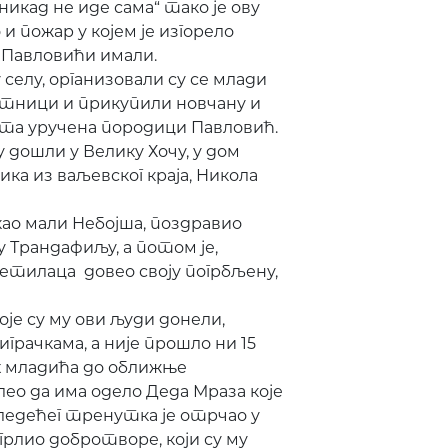
икад не иде сама“ тако је ову
 пожар у којем је изгорело
у Павловићи имали.
селу, организовали су се млади
тници и прикупили новчану и
марта уручена породици Павловић.
 дошли у Велику Хочу, у дом
ка из ваљевског краја, Никола
ао мали Небојша, поздравио
у Трандафиљу, а потом је,
сетилаца довео своју погрбљену,
је су му ови људи донели,
играчкама, а није прошло ни 15
х младића до оближње
лео да има одело Деда Мраза које
следећег тренутка је отрчао у
 грлио добротворе, који су му