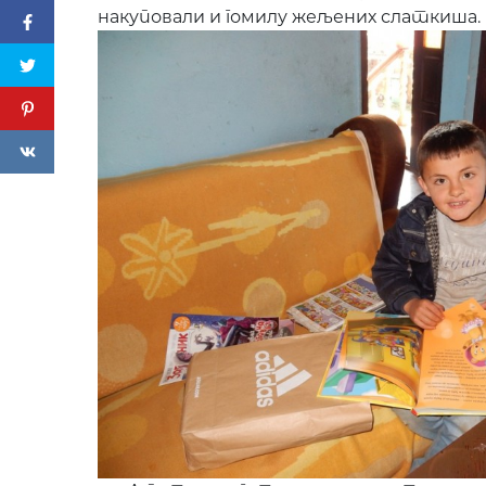
накуповали и гомилу жељених слаткиша.