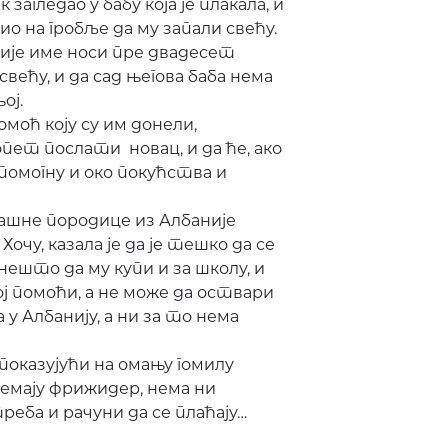
гледао у бабу која је плакала, и
био на гробље да му запали свећу.
 чије име носи пре двадесет
већу, и да сад његова баба нема
ој.
моћ коју су им донели,
опет послати новац, и да ће, ако
помогну и око покућства и
машне породице из Албаније
Хочу, казала је да је тешко да се
нешто да му купи и за школу, и
ој помоћи, а не може да оствари
у Албанију, а ни за то нема
 показујући на омању гомилу
немају фрижидер, нема ни
реба и рачуни да се плаћају…