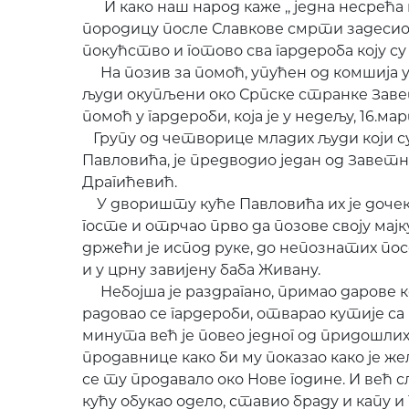
И како наш народ каже ,, једна несрећа н
породицу после Славкове смрти задесио и
покућство и готово сва гардероба коју с
На позив за помоћ, упућен од комшија у 
људи окупљени око Српске странке Заве
помоћ у гардероби, која је у недељу, 16.
Групу од четворице младих људи који су
Павловића, је предводио један од Заветни
Драгићевић.
У дворишту куће Павловића их је дочек
госте и отрчао прво да позове своју мајк
држећи је испод руке, до непознатих по
и у црну завијену баба Живану.
Небојша је раздрагано, примао дарове ко
радовао се гардероби, отварао кутије са 
минута већ је повео једног од придошли
продавнице како би му показао како је же
се ту продавало око Нове године. И већ 
кућу обукао одело, ставио браду и капу и