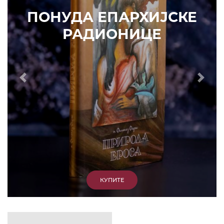
ИЗДВАЈАМО
АРХИВА
КУПИТЕ
7. ЈУН 2010.
САОПШТЕЊА
Eпископ Атанасије: Кратак одговор Жељку
Жугићу – Которанину, а уствари Епископу
Артемију
15. ЈАНУАР 2011.
ВЕСТИ
Eпископ Атанасије: Артемијева секта -
парасинагога=парацрква
7. ОКТОБАР 2012.
ВЕСТИ
Eпископ Западноамерички Г. Максим у посети
Призрену
9. АПРИЛ 2012.
ВЕСТИ
Eпархија Рашко-призренска осуђује физички
напад на Србина у Сувом Долу и апелује на