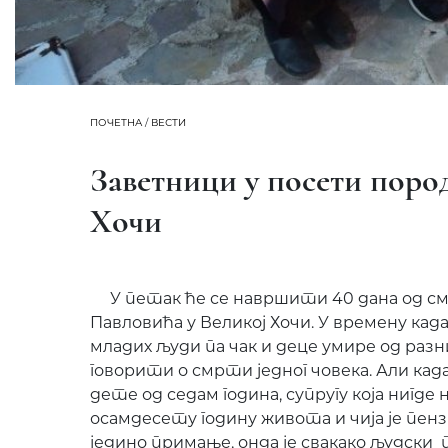
ПОЧЕТНА
/
ВЕСТИ
Заветници у посети поро
Хочи
У петак ће се навршити 40 дана од см
Павловића у Великој Хочи. У времену кад
младих људи па чак и деце умире од раз
говорити о смрти једног човека. Али кад
дете од седам година, супругу која нигде н
осамдесету годину живота и чија је пенз
једино примање, онда је свакако људски