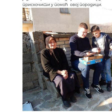
прискочити у помоћ овој породици.