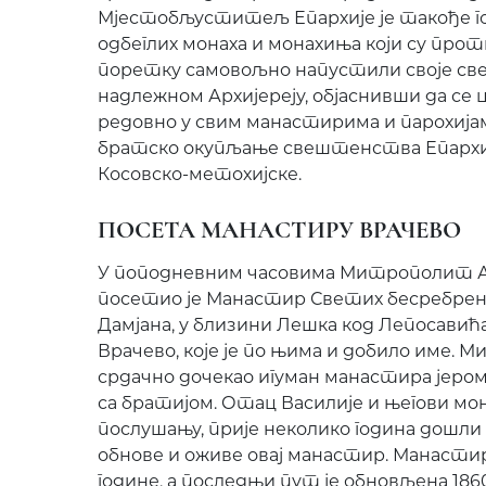
Мјестобљуститељ Епархије је такође го
одбеглих монаха и монахиња који су про
поретку самовољно напустили своје с
надлежном Архијереју, објаснивши да се 
редовно у свим манастирима и парохијама
братско окупљање свештенства Епархи
Косовско-метохијске.
ПОСЕТА МАНАСТИРУ ВРАЧЕВО
У поподневним часовима Митрополит 
посетио је Манастир Светих бесребрен
Дамјана, у близини Лешка код Лепосавића,
Врачево, које је по њима и добило име. 
срдачно дочекао игуман манастира јером
са братијом. Отац Василије и његови мон
послушању, прије неколико година дошли
обнове и оживе овај манастир. Манастирс
године, а последњи пут је обновљена 1860.