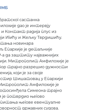
0МБ
братског састанка
охије дао је интервју
 и Контакт радија плус из
и Игићу и Жељку Тврдишићу.
питања новинара
Епархије је детаљније
-а да заштиту најважнијих
ији. Митрополит Амфилохије је
 Сабор трајно разрешио дужности
ија, који је за своје
астир Шишатовац у Епархији
и Митрополит Амфилохије је
протосинђела Симеона трајно
и је потврдио његово
 питања његове евентуалне
оворност државних судова.