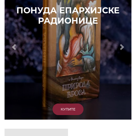
ИЗДВАЈАМО
АРХИВА
КУПИТЕ
7. ЈУН 2010.
САОПШТЕЊА
Eпископ Атанасије: Кратак одговор Жељку
Жугићу – Которанину, а уствари Епископу
Артемију
15. ЈАНУАР 2011.
ВЕСТИ
Eпископ Атанасије: Артемијева секта -
парасинагога=парацрква
7. ОКТОБАР 2012.
ВЕСТИ
Eпископ Западноамерички Г. Максим у посети
Призрену
9. АПРИЛ 2012.
ВЕСТИ
Eпархија Рашко-призренска осуђује физички
напад на Србина у Сувом Долу и апелује на