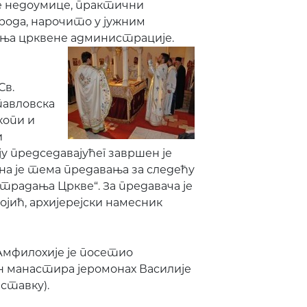
е недоумице, практични
ода, нарочито у јужним
ања црквене администрације.
Св.
павловска
копи и
и
у председавајућег завршен је
на је тема предавања за следећу
радања Цркве“. За предавача је
јић, архијерејски намесник
мфилохије је посетио
ан манастира јеромонах Василије
ставку).