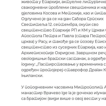
живота у Епархији, актуелне литургичк
свакодневни проблеми свештеника и нар
дјеловима Косова и Метохије, као и пит
Одлучено је да се на дан Сабора Српски
х
Светитеља 12. септембра, окупи сво
свештенство Епархије РП и КМ у Цркви 
Апостола Петра и Павла (стара Петро
црква) у Расу, и такође да се позову Епис
свештенство из суседних Епархија, као 
Архиепископије Охридске. Завршном речј
овогодишњи братски састанак, а одређе
годину: „Пастирствовање у временима ст
одређен протојереј-ставрофор Драган Ко
гњилански.
У поподневним часовима Митрополит А
манастир Врачево где га је дочекао игум
са братијом (види више о овој вести у на