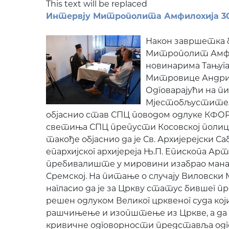
This text will be replaced
Интервју Митрополита Амфилохија 3
Након завршетка 
Митрополит Амфил
новинарима Тањуга
Митровице Андриј
Одговарајући на 
Мјестобљуститељ 
објаснио став СПЦ поводом одлуке КФОР
светиња СПЦ препусти Косовској полиц
такође објаснио да је Св. Архијерејски
епархијског архијереја Њ.П. Епископа Артем
пребивалиште у мировини изабрао ман
Сремској. На питање о случају Виловск
нагласио да је за Цркву статус бившег 
решен одлуком Великог црквеног суда кој
рашчињење и изопштење из Цркве, а да
кривичне одговорности представља одг