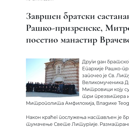
Завршен братски састана
Рашко-призренске, Митр
посетио манастир Врачев
Други дан братск
Епархије Рашко-пр
започео је Св. Лит
Великомученика Д
Митровици коју су
три презвитера и
Митрополита Амфилохија, Владике Теод
Након краћег послужења настављен је б
тумачење Свете Литургије. Разматрани