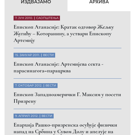
КФОР и ЕУЛЕКС да обезбеде сигурност за све
грађане
26. МАРТ 2010.
ВЕСТИ
Eпископ Атанасије: Обавештење о манастиру
Светих Архангела код Призрена