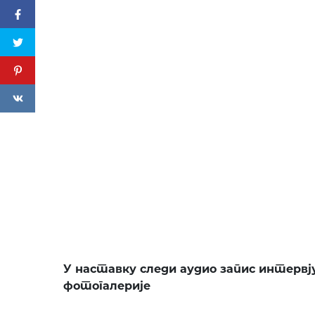
У наставку следи аудио запис интервју
фотогалерије