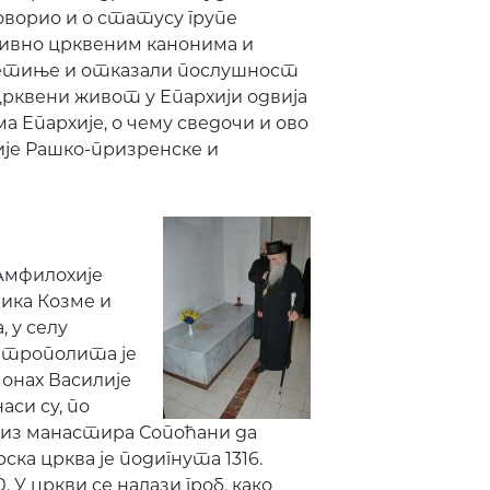
ворио и о статусу групе
тивно црквеним канонима и
ветиње и отказали послушност
црквени живот у Епархији одвија
 Епархије, о чему сведочи и ово
је Рашко-призренске и
Амфилохије
ика Козме и
 у селу
Митрополита је
онах Василије
аси су, по
 из манастира Сопоћани да
ка црква је подигнута 1316.
 У цркви се налази гроб, како