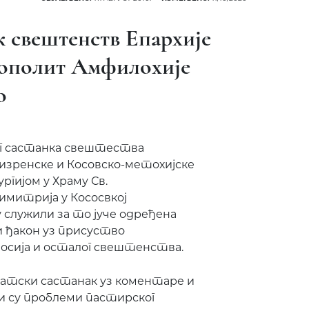
к свештенств Епархије
ополит Амфилохије
о
ог састанка свештества
изренске и Косовско-метохијске
ургијом у Храму Св.
имитрија у Кососвкој
 служили за то јуче одређена
 ђакон уз присуство
осија и осталог свештенства.
ратски састанак уз коментаре и
 су проблеми пастирског