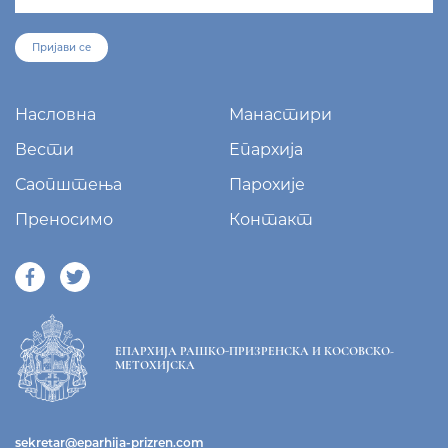
Пријави се
Насловна
Манастири
Вести
Епархија
Саопштења
Парохије
Преносимо
Контакт
ЕПАРХИЈА РАШКО-ПРИЗРЕНСКА И КОСОВСКО-
МЕТОХИЈСКА
sekretar@eparhija-prizren.com