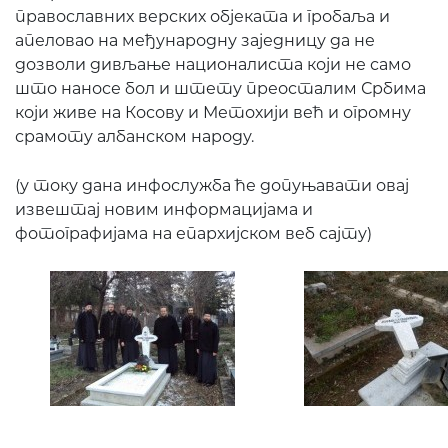
православних верских објеката и гробаља и
апеловао на међународну заједницу да не
дозволи дивљање националиста који не само
што наносе бол и штету преосталим Србима
који живе на Косову и Метохији већ и огромну
срамоту албанском народу.
(у току дана инфослужба ће допуњавати овај
извештај новим информацијама и
фотографијама на епархијском веб сајту)