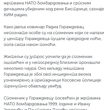
жртвама НАТО бомбардовања и српским
дечацима убијеним код реке Бистрице, сазнаје
КИМ радио.
Како јавља новинар Радиа Гораждевац
непознате особе су на споменик који се налази
у центру Гораждевца пуцале предходне ноћи,
пола сата након поноћи.
Житељи су јутрос уочили да је споменик
оштећен и у непосредној близини пронашли
неколико чаура. Око хиљаду мештана
Гораждевца је због овог инцидента веома
узнемирено, а припадници Косовске полиције
тренутно обављају увиђај.
Споменик у Гораждевцу посвећен је жртвама
НАТО бомбардовања 1999. године и Ивану
Јововићу и Пантелији Дакићу, српским