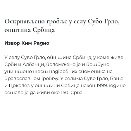
Оскрнављено гробље у селу Субо Грло,
општина Србица
Извор Ким Радио
У селу Суво Грло, општина Србица, у коме живе
Срби и Албанци, поломљено је и потпуно
уништено шест надгробних споменика на
православном гробљу. У селима Суво Грло, Бање
и Црколез у општини Србица након 1999. године
остало је да живи око 150. Срба.