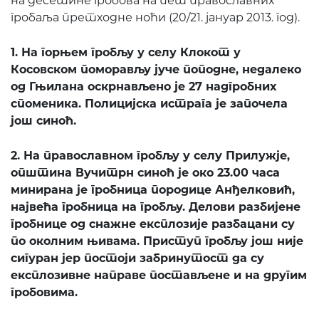
на десетине гробова на пет православних
гробаља претходне ноћи (20/21. јануар 2013. год).
1. На горњем гробљу у селу Клокот у
Косовском поморављу јуче поподне, недалеко
од Гњилана оскрнављено је 27 надгробних
споменика. Полицијска истрага је започела
још синоћ.
2. На православном гробљу у селу Прилужје,
општина Вучитрн синоћ је око 23.00 часа
минирана је гробница породице Анђелковић,
највећа гробница на гробљу. Делови разбијене
гробнице од снажне експлозије разбацани су
по околним њивама. Приступ гробљу још није
сигуран јер постоји забринутост да су
експлозивне направе постављене и на другим
гробовима.