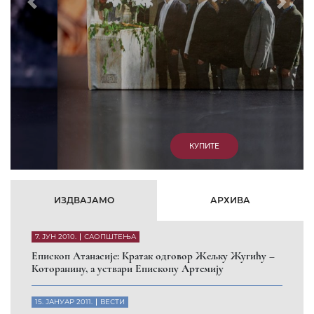
Prethodni
Slede
КУПИТЕ
ИЗДВАЈАМО
АРХИВА
7. ЈУН 2010.
САОПШТЕЊА
Eпископ Атанасије: Кратак одговор Жељку Жугићу –
Которанину, а уствари Епископу Артемију
15. ЈАНУАР 2011.
ВЕСТИ