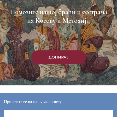
Помозите нашој браћи и сестрама
на Косову и Метохији
ДОНИРАЈ
Пријавите се на нашу мејл листу