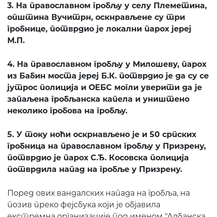
3. На православном гробљу у селу Племетина,
општина Вучитрн, оскнрављене су три
гробнице, потврдио је локални парох јереј
М.П.
4. На православном гробљу у Милошеву, парох
из Бабин моста јереј Б.К. потврдио је да су се
јутрос полиција и ОЕБС могли уверити да је
запаљена гробљанска капела и уништено
неколико гробова на гробљу.
5. У току ноћи оскрнављено је и 50 српских
гробница на православном гробљу у Призрену,
потврдио је парох С.Ђ. Косовска полиција
потврдила напад на гробље у Призрену.
Поред ових вандалских напада на гробља, на
позив преко фејсбука који је објавила
екстремна организације под именом "Албанска