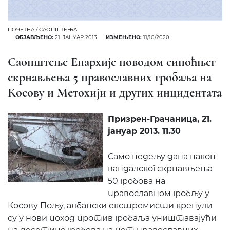
ПОЧЕТНА
/
САОПШТЕЊА
ОБЈАВЉЕНО:
21. ЈАНУАР 2013.
ИЗМЕЊЕНО:
11/10/2020
Саопштење Епархије поводом синоћњег
скрнављења 5 православних гробаља на
Косову и Метохији и других инцидентата
Призрен-Грачаница, 21.
јануар 2013. 11.30
Само недељу дана након
вандалског скрнављења
50 гробова на
православном гробљу у
Косову Пољу, албански екстремисти кренули
су у нови поход против гробаља уништавајући