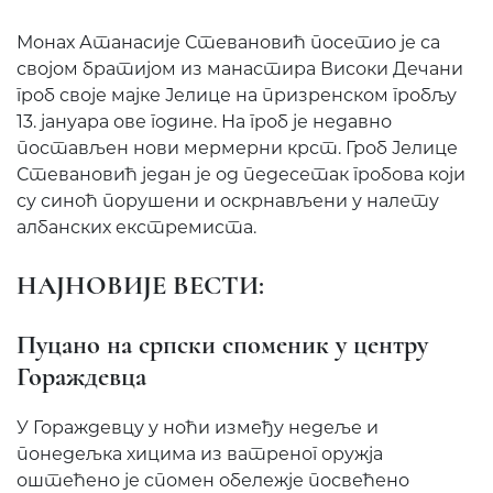
Монах Атанасије Стевановић посетио је са
својом братијом из манастира Високи Дечани
гроб своје мајке Јелице на призренском гробљу
13. јануара ове године. На гроб је недавно
постављен нови мермерни крст. Гроб Јелице
Стевановић један је од педесетак гробова који
су синоћ порушени и оскрнављени у налету
албанских екстремиста.
НАЈНОВИЈЕ ВЕСТИ:
Пуцано на српски споменик у центру
Гораждевца
У Гораждевцу у ноћи између недеље и
понедељка хицима из ватреног оружја
оштећено је спомен обележје посвећено