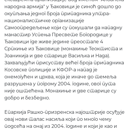
народна армија" у Ђаковици је синоћ дошло до
окупљања једног броја припадника ултра-
националистичке организације
Самоопредељење који су покушали да нападну
манастир Успења Пресвете Богородице у
Ђаковици где живе једине преостале 4
Српкиње из Ђаковице (монахиње Теоктиста и
Јоаникија и две старице Васиљка и Нада).
Захваљујући присуству већег броја припадника
Косовске полиције и КФОР-а напад је
онемогућен и црква, која је иначе до темеља
разрушена у погрому 2004. године, овог пута
није оштећена. Монахиње и две старице су
добро и безбедно.
Епархија Рашко-призренска најоштрије осуђује
овај нови талас насиља који по много чему
подсећа на онај из 2004. године и који је као и