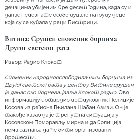
дечацима убијеним пре десет година, када су и
данас непознате особе пуцале на групу деце
која су се купала у реци Бистрици.
Витина: Срушен споменик борцима
Другог светског рата
Извор: Радио Клокот
Споменик народноослободилачким борцима из
Другог светског рата у центру Витине,срушен
је данас око поднева, јавља Клокот радио.
Ово
информацију потврдио потпуковник Полиције
Косова из региона Гњилана Шабан Азизи. Он је
такође казао да је тренутна ситуација у
Косовском Поморављу мирна и да полиција
нема сазнања да ће бити организовани
протести.