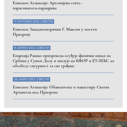
Eпископ Атанасије: Артемијева секта -
парасинагога=парацрква
7. ОКТОБАР 2012.
ВЕСТИ
Eпископ Западноамерички Г. Максим у посети
Призрену
9. АПРИЛ 2012.
ВЕСТИ
Eпархија Рашко-призренска осуђује физички напад на
Србина у Сувом Долу и апелује на КФОР и ЕУЛЕКС да
обезбеде сигурност за све грађане
26. МАРТ 2010.
ВЕСТИ
Eпископ Атанасије: Обавештење о манастиру Светих
Архангела код Призрена