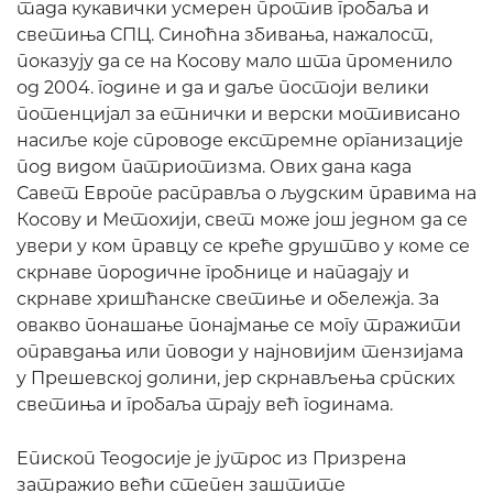
тада кукавички усмерен против гробаља и
светиња СПЦ. Синоћна збивања, нажалост,
показују да се на Косову мало шта променило
од 2004. године и да и даље постоји велики
потенцијал за етнички и верски мотивисано
насиље које спроводе екстремне организације
под видом патриотизма. Ових дана када
Савет Европе расправља о људским правима на
Косову и Метохији, свет може још једном да се
увери у ком правцу се креће друштво у коме се
скрнаве породичне гробнице и нападају и
скрнаве хришћанске светиње и обележја. За
овакво понашање понајмање се могу тражити
оправдања или поводи у најновијим тензијама
у Прешевској долини, јер скрнављења српских
светиња и гробаља трају већ годинама.
Епископ Теодосије је јутрос из Призрена
затражио већи степен заштите