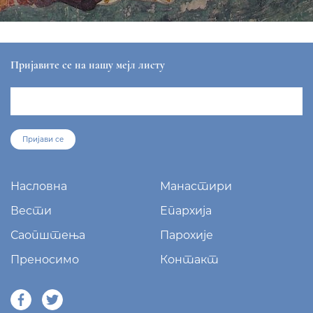
ЕПАРХИЈА РАШКО-ПРИЗРЕНСКА И КОСОВСКО-
МЕТОХИЈСКА
sekretar@eparhija-prizren.com
Манастир Грачаница, 38 205 Грачаница
+381/38 65 510