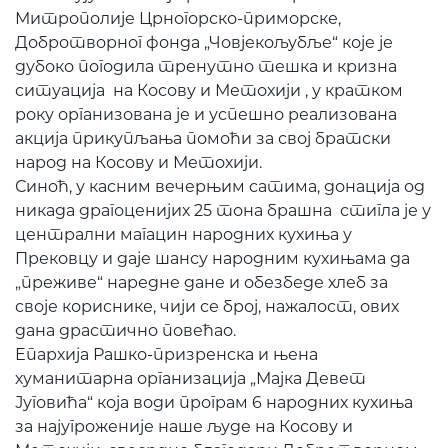
Митрополије Црногорско-приморске,
Добротворног фонда „Човјекољубље“ које је
дубоко погодила тренутно тешка и кризна
ситуација на Косову и Метохији , у кратком
року организована је и успешно реализована
акција прикупљања помоћи за свој братски
народ на Косову и Метохији.
Синоћ, у касним вечерњим сатима, донација од
никада драгоценијих 25 тона брашна стигла је у
централни магацин народних кухиња у
Прековцу и даје шансу народним кухињама да
„преживе“ наредне дане и обезбеде хлеб за
своје кориснике, чији се број, нажалост, ових
дана драстично повећао.
Епархија Рашко-призренска и њена
хуманитарна организација „Мајка Девет
Југовића“ која води програм 6 народних кухиња
за најугроженије наше људе на Косову и