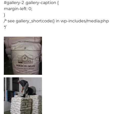
#gallery-2 .gallery-caption {
margin-left: 0;
}
/* see gallery_shortcode() in wp-includes/media.php
*/