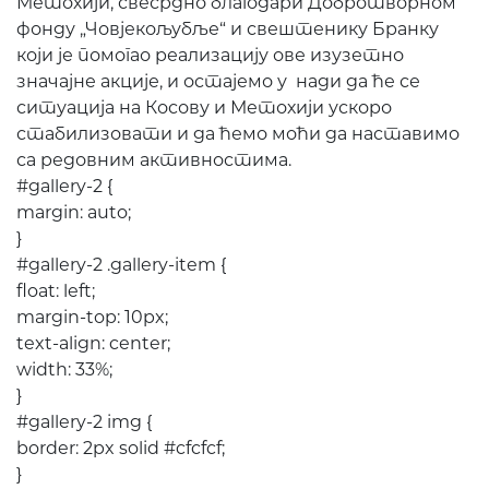
Метохији, свесрдно благодари Добротворном
фонду „Човјекољубље“ и свештенику Бранку
који је помогао реализацију ове изузетно
значајне акције, и остајемо у нади да ће се
ситуација на Косову и Метохији ускоро
стабилизовати и да ћемо моћи да наставимо
са редовним активностима.
#gallery-2 {
margin: auto;
}
#gallery-2 .gallery-item {
float: left;
margin-top: 10px;
text-align: center;
width: 33%;
}
#gallery-2 img {
border: 2px solid #cfcfcf;
}