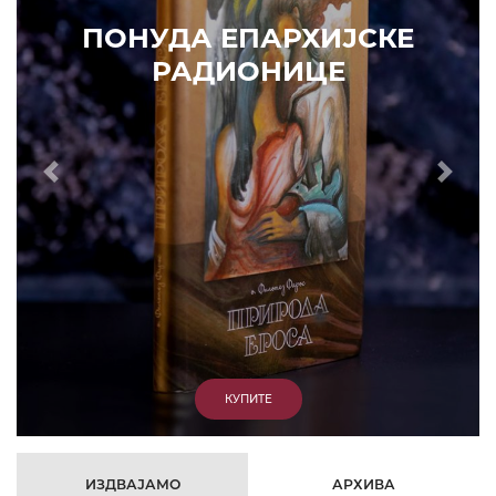
КУПИТЕ
7. ЈУН 2010.
САОПШТЕЊА
Eпископ Атанасије: Кратак одговор Жељку Жугићу –
Которанину, а уствари Епископу Артемију
15. ЈАНУАР 2011.
ВЕСТИ
Eпископ Атанасије: Артемијева секта -
парасинагога=парацрква
7. ОКТОБАР 2012.
ВЕСТИ
Eпископ Западноамерички Г. Максим у посети
Призрену
9. АПРИЛ 2012.
ВЕСТИ
Eпархија Рашко-призренска осуђује физички напад на
Србина у Сувом Долу и апелује на КФОР и ЕУЛЕКС да
обезбеде сигурност за све грађане
26. МАРТ 2010.
ВЕСТИ