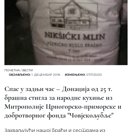
ПОЧЕТНА
/
ВЕСТИ
ОБЈАВЉЕНО:
1. ДЕЦЕМБАР 2018.
ИЗМЕЊЕНО:
07/11/2020
Спас у задњи час – Донација од 25 т.
брашна стигла за народне кухиње из
Митрополије Црногорско-приморске и
добротворног фонда "Човјекољубље"
Захваљујући нашој браћи и сестрама из