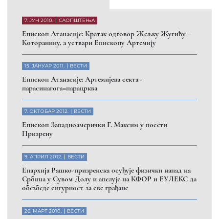
Eпископ Атанасије: Обавештење о манастиру Светих
Архангела код Призрена
Помозите нашој браћи и сестрама
на Косову и Метохији
ДОНИРАЈ