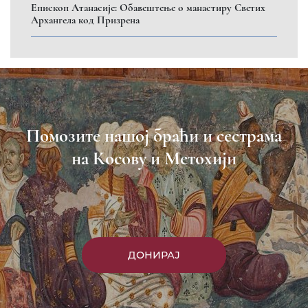
Пријавите се на нашу мејл листу
Пријави се
Насловна
Манастири
Вести
Епархија
Саопштења
Парохије
Преносимо
Контакт