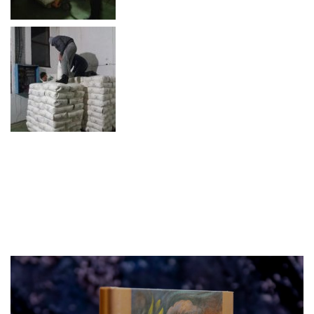
Prethodni
Slede
ПОНУДА ЕПАРХИЈСКЕ
РАДИОНИЦЕ
ИЗДВАЈАМО
АРХИВА