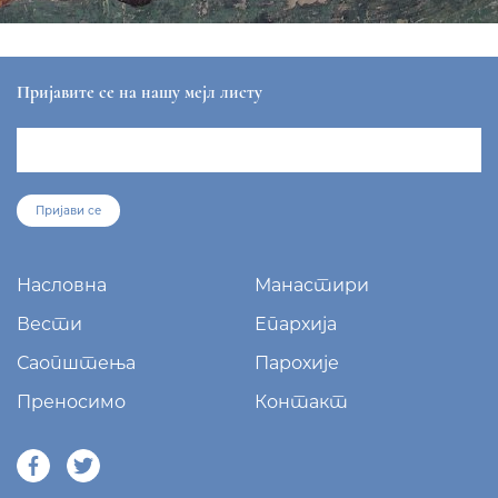
Пријавите се на нашу мејл листу
Пријави се
Насловна
Манастири
Вести
Епархија
Саопштења
Парохије
Преносимо
Контакт