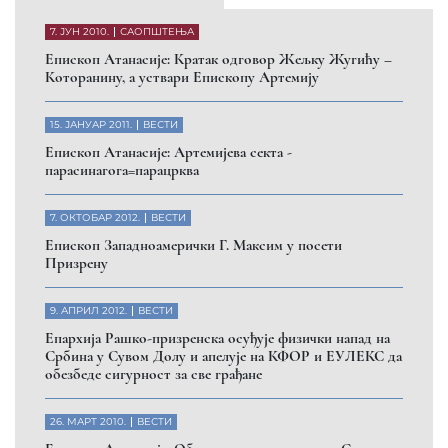
7. ЈУН 2010.
САОПШТЕЊА
Eпископ Атанасије: Кратак одговор Жељку Жугићу –
Которанину, а уствари Епископу Артемију
15. ЈАНУАР 2011.
ВЕСТИ
Eпископ Атанасије: Артемијева секта -
парасинагога=парацрква
7. ОКТОБАР 2012.
ВЕСТИ
Eпископ Западноамерички Г. Максим у посети
Призрену
9. АПРИЛ 2012.
ВЕСТИ
Eпархија Рашко-призренска осуђује физички напад на
Србина у Сувом Долу и апелује на КФОР и ЕУЛЕКС да
обезбеде сигурност за све грађане
26. МАРТ 2010.
ВЕСТИ