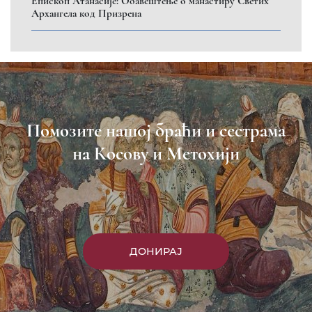
Eпископ Атанасије: Обавештење о манастиру Светих
Архангела код Призрена
Помозите нашој браћи и сестрама
на Косову и Метохији
ДОНИРАЈ