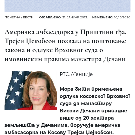
ПОЧЕТНА
/
ВЕСТИ
ОБЈАВЉЕНО:
31. ЈАНУАР 2013.
ИЗМЕЊЕНО:
10/10/2020
Америчка амбасадорка у Приштини гђа.
Трејси Џекобсон позвала на поштовање
закона и одлуке Врховног суда о
имовинским правима манастира Дечани
РТС, Агенције
Mора бити примењена
одлука косовског Врховног
суда да манастиру
Високи Дечани припадне
више од 20 хектара
земљишта у Дечанима, поручује америчка
амбасасорка на Косову Трејси Џејкобсон.