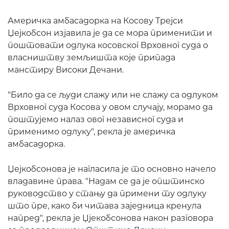
Америчка амбасадорка на Косову Трејси
Џејкобсон изјавила је да се мора применити и
поштовати одлука косовског Врховног суда о
власништву земљишта које припада
манстиру Високи Дечани.
"Било да се људи слажу или не слажу са одлуком
Врховног суда Косова у овом случају, морамо да
поштујемо налаз овог независног суда и
применимо одлуку", рекла је америчка
амбасадорка.
Џејкобсонова је нагласила је то основно начело
владавине права. "Надам се да је општинско
руководство у стању да примени ту одлуку
што пре, како би читава заједница кренула
напред", рекла је Џјекобсонова након разговора