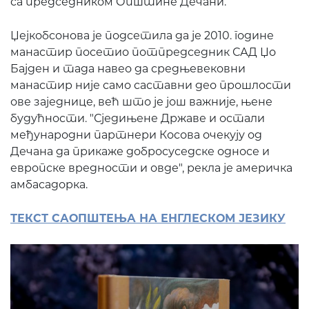
са председником Општине Дечани.
Џејкобсонова је подсетила да је 2010. године
манастир посетио потпредседник САД Џо
Бајден и тада навео да средњевековни
манастир није само саставни део прошлости
ове заједнице, већ што је још важније, њене
будућности. "Сједињене Државе и остали
међународни партнери Косова очекују од
Дечана да прикаже добросуседске односе и
европске вредности и овде", рекла је америчка
амбасадорка.
ТЕКСТ САОПШТЕЊА НА ЕНГЛЕСКОМ ЈЕЗИКУ
П